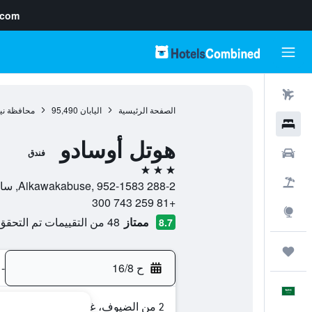
.com
رحلات طيران
الصفحة الرئيسية
اليابان
95,490
محافظة نيي
فنادق
هوتل أوسادو
سيارات
فندق
3 نجوم
حزم العروض
288-2 Aikawakabuse, 952-1583, سادو, محافظة نييغاتا, اليابان
+81 259 743 300
استكشاف
ممتاز
48 من التقييمات تم التحقق منها
8.7
رحلات
ح 16/8
-
العَرَبِيَّة
2 من الضيوف، غرفة واحدة