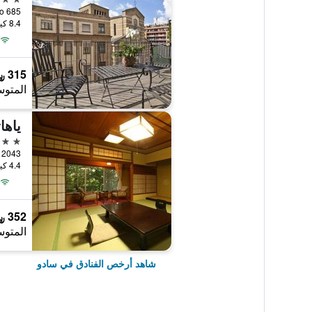
685 Haraguro, سادو, اليابان
8.4 كيلومتر عن وسط المدينة
315 ﷼
المتوس
ياها
3 نجوم
2043 Yahata, سادو, اليابان
4.4 كيلومتر عن وسط المدينة
352 ﷼
المتوس
شاهد أرخص الفنادق في سادو