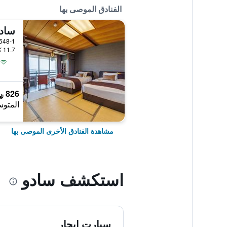
الفنادق الموصى بها
سادو
548-1 Aikawa Oura, سادو, الياب
11.7 كيلومتر عن وسط المدينة
826 ﷼
المتوس
مشاهدة الفنادق الأخرى الموصى بها
استكشف سادو
سيارت ايجار