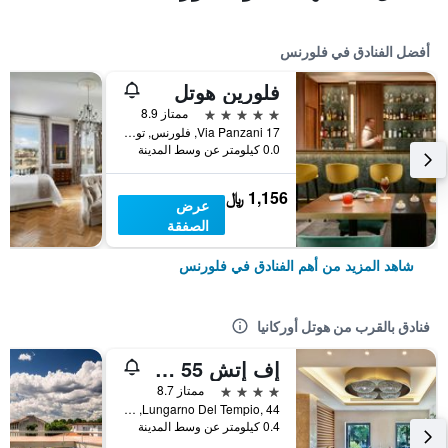
أفضل الفنادق في فلورنس
فلورين هوتل
5 نجوم
ممتاز 8.9
17 Via Panzani, فلورنس, توسكانا, إيطاليا
0.0 كيلومتر عن وسط المدينة
1,156 ﷼
عرض
الصفقة
شاهد المزيد من أهم الفنادق في فلورنس
فنادق بالقرب من هوتل أوركانيا
إف إتش 55 جراند هوتل ميديتيرانيو
4 نجوم
ممتاز 8.7
Lungarno Del Tempio, 44, فلورنس, توسكانا, إيطاليا
0.4 كيلومتر عن وسط المدينة