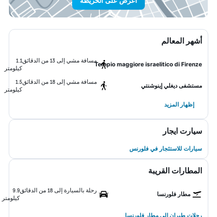
اعرض على الخريطة
أشهر المعالم
مسافة مشي إلى 13 من الدقائق
1.1
Tempio maggiore israelitico di Firenze
كيلومتر
مسافة مشي إلى 18 من الدقائق
1.5
مستشفى ديغلي إينوشنتي
كيلومتر
إظهار المزيد
سيارت ايجار
سيارات للاستئجار في فلورنس
المطارات القريبة
رحلة بالسيارة إلى 18 من الدقائق
9.9
مطار فلورنسا
كيلومتر
رحلات طيران إلى مطار فلورنسا