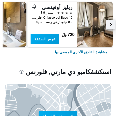
ريليز أوفيتسي
4 نجوم
ممتاز 8.9
Chiasso del Buco 16, فلورنس, توسكانا, إيطاليا
0.2 كيلومتر عن وسط المدينة
720 ﷼
عرض الصفقة
مشاهدة الفنادق الأخرى الموصى بها
استكشفكامبو دي مارتي, فلورنس