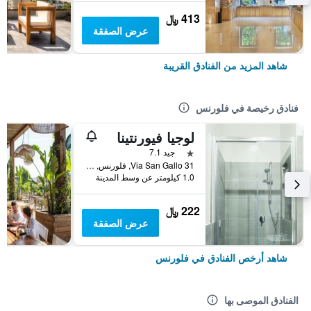
413 ﷼
عرض الصفقة
شاهد المزيد من الفنادق القريبة
فنادق رخيصة في فلورنس
لوجيا فيورنتينا
نجمة واحدة
جيد 7.1
Via San Gallo 31, فلورنس, توسكانا, إيطاليا
1.0 كيلومتر عن وسط المدينة
222 ﷼
عرض الصفقة
شاهد أرخص الفنادق في فلورنس
الفنادق الموصى بها