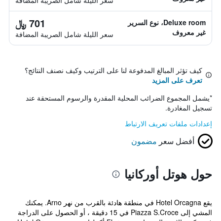
سعر الليلة شامل الصريبة المضافة
701 ﷼
Deluxe room، نوع السرير
غير معروف
سعر الليلة شامل الصريبة المضافة
كيف تؤثر المبالغ المدفوعة لنا على الترتيب وكيف نصنف النتائج؟
تعرف على المزيد
*
يشمل المجموع الضرائب المحلية المقدرة والرسوم المستحقة عند
تسجيل المغادرة.
إعدادات ملفات تعريف الارتباط
أفضل سعر
مضمون
حول هوتل أوركانيا
يقع Hotel Orcagna في منطقة هادئة بالقرب من نهر Arno. يمكنك
المشي إلى Piazza S.Croce في 15 دقيقة ، أو الحصول على الدراجة