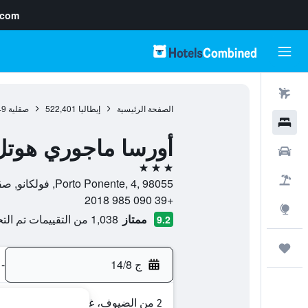
.com
رحلات طيران
الصفحة الرئيسية
إيطاليا
522,401
صقلية
49
فنادق
أورسا ماجوري هوتل
سيارات
3 نجوم
حزم العروض
Porto Ponente, 4, 98055, فولكانو, صقلية, إيطاليا
+39 090 985 2018
استكشاف
ممتاز
1,038 من التقييمات تم التحقق منها
9.2
رحلات
ج 14/8
-
2 من الضيوف، غرفة واحدة