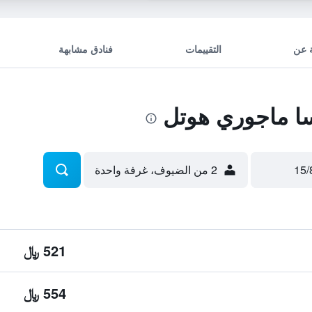
 عن
التقييمات
فنادق مشابهة
ا ماجوري هوتل
2 من الضيوف، غرفة واحدة
521 ﷼
554 ﷼