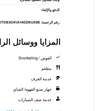
الدفع والإلغاء
رقم الرخصة: 19083041A300069, IT083041A14GDKU59E
المزايا ووسائل ال
الغوص / Snorkeling
مطعم
خدمة الغرف
جهاز صنع القهوة/ الشاي
خدمة صف السيارات