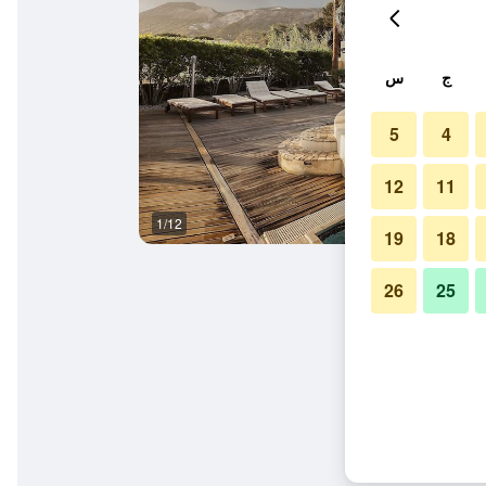
ج
س
5
4
12
11
1/12
حوض السباحة
19
18
26
25