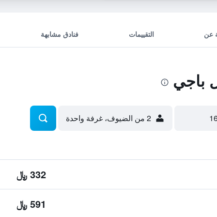
 عن
التقييمات
فنادق مشابهة
 باجي
2 من الضيوف، غرفة واحدة
332 ﷼
591 ﷼