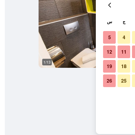
ج
س
5
4
12
11
1/13
وسائل راحة في الغرف
19
18
26
25