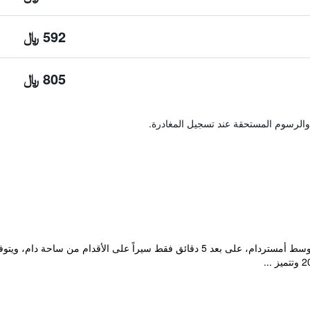
592 ﷼
805 ﷼
والرسوم المستحقة عند تسجيل المغادرة.
يقع فندق باخي قبالة محطة ترام سباو في وسط أمستردام، على بعد 5 دقائق فقط سيراً