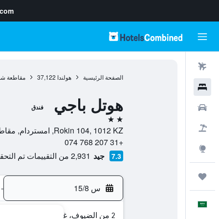
.com
رحلات طيران
الصفحة الرئيسية
هولندا
37,122
مقاطعة شم
فنادق
هوتل باجي
سيارات
فندق
2 نجمتين
حزم العروض
Rokin 104, 1012 KZ, امستردام, مقاطعة شمال هولندا, هولندا
+31 207 768 074
استكشاف
جيد
2,931 من التقييمات تم التحقق منها
7.3
رحلات
س 15/8
-
العَرَبِيَّة
2 من الضيوف، غرفة واحدة