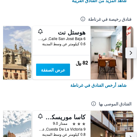
شاهد المزيد من الفنادق القريبة
فنادق رخيصة في غرناطة
هوستل نت
Calle San José Baja 6, غرناطة, منطقة أندلوسيا, أسبانيا
0.6 كيلومتر عن وسط المدينة
82 ﷼
عرض الصفقة
شاهد أرخص الفنادق في غرناطة
الفنادق الموصى بها
كاسا موريسكا هوتل بوتيك
3 نجوم
ممتاز 9.0
Cuesta De La Victoria 9, غرناطة, منطقة أندلوسيا, أسبانيا
0.8 كيلومتر عن وسط المدينة