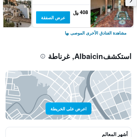
408 ﷼
عرض الصفقة
مشاهدة الفنادق الأخرى الموصى بها
استكشفAlbaicin, غرناطة
اعرض على الخريطة
أشهر المعالم