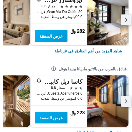
5 نجوم
ممتاز 8.6
Gran Via De Colón 20, غرناطة, منطقة أندلوسيا, أسبانيا
0.0 كيلومتر عن وسط المدينة
282 ﷼
عرض الصفقة
شاهد المزيد من أهم الفنادق في غرناطة
فنادق بالقرب من بالاثيو ماريانا بينيدا هوتل
كاسا ديل كابيتيل ناثاري هوتل
3 نجوم
ممتاز 8.8
Cuesta Aceituneros 6, غرناطة, منطقة أندلوسيا, أسبانيا
0.0 كيلومتر عن وسط المدينة
223 ﷼
عرض الصفقة