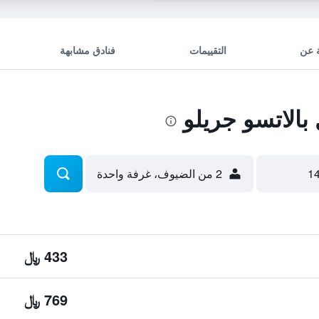
 عن
التقييمات
فنادق مشابهة
الاتسو جريلو
2 من الضيوف، غرفة واحدة
433 ﷼
769 ﷼