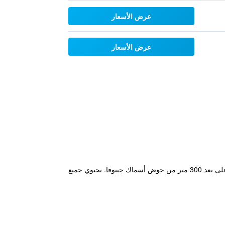
عرض الأسعار
عرض الأسعار
يوفر Hotel Palazzo Grillo خدمة الواي فاي مجاناً وتراس يتميز بإطلالات على المدينة، ويقع في مبنى تاريخي في جينوا، وعلى بعد 300 متر من حوض أسماك جينوفا. تحتوي جميع