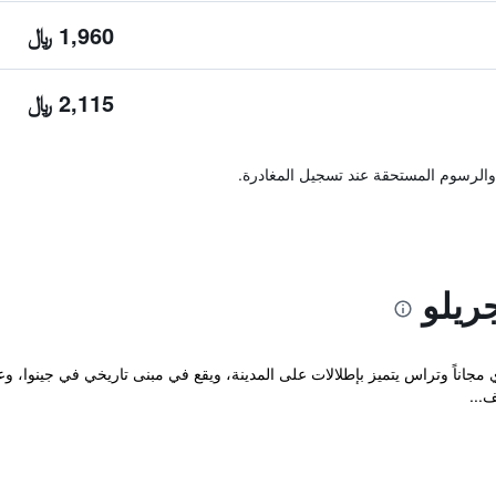
1,960 ﷼
2,115 ﷼
والرسوم المستحقة عند تسجيل المغادرة.
ريلو
...