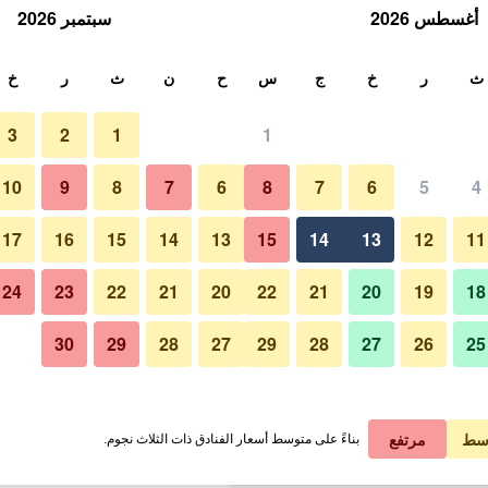
أغسطس 2026
سبتمبر 2026
ث
ث
ر
خ
ج
س
ح
ن
ث
ر
خ
3
2
1
1
لة الواحدة
10
9
8
7
6
8
7
6
5
4
آخر
لي في الليلة
17
16
15
14
13
15
14
13
12
11
 ﷼
عرض الصفقة
24
23
22
21
20
22
21
20
19
18
30
29
28
27
29
28
27
26
25
صور لـ أوتل بالاتسو جريلو
 ﷼
عرض الصفقة
 ﷼
عرض الصفقة
سط
مرتفع
بناءً على متوسط أسعار الفنادق ذات الثلاث نجوم.