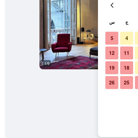
ج
س
5
4
12
11
1/9
حمام
19
18
26
25