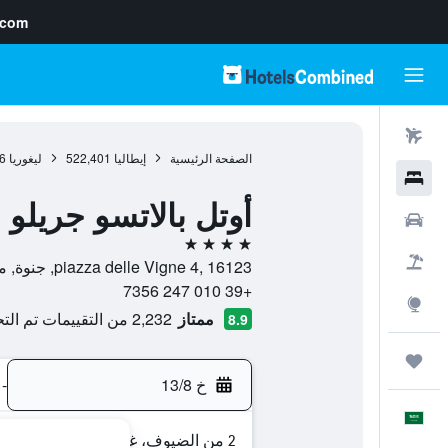
.com
رحلات طيران
الصفحة الرئيسية
إيطاليا
522,401
ليغوريا
6
فنادق
أوتل بالاتسو جريلو
سيارات
4 نجوم
حزم العروض
piazza delle Vigne 4, 16123, جنوة, مقاطعة جنوة, إيطاليا
+39 010 247 7356
استكشاف
ممتاز
2,232 من التقييمات تم التحقق منها
8.9
رحلات
خ 13/8
-
العَرَبِيَّة
2 من الضيوف، غرفة واحدة