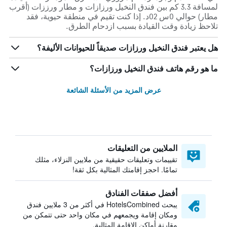
لمسافة 3.3 كم بين فندق النخيل ورزازات و مطار ورززات (أقرب
مطار) حوالي 0س 02د. إذا كنت تقيم في منطقة حيوية، فقد
تلاحظ زيادة وقت القيادة بسبب ازدحام الطرق.
هل يعتبر فندق النخيل ورزازات صديقاً للحيوانات الأليفة؟
ما هو رقم هاتف فندق النخيل ورزازات؟
عرض المزيد من الأسئلة الشائعة
الملايين من التعليقات
تقييمات وتعليقات حقيقية من ملايين النزلاء، مثلك
تمامًا. احجز إقامتك المثالية بكل ثقة!
أفضل صفقات الفنادق
يبحث HotelsCombined في أكثر من 3 ملايين فندق
ومكان إقامة ويجمعهم في مكان واحد حتى تتمكن من
مقارنة أماكن الإقامة المثالية.