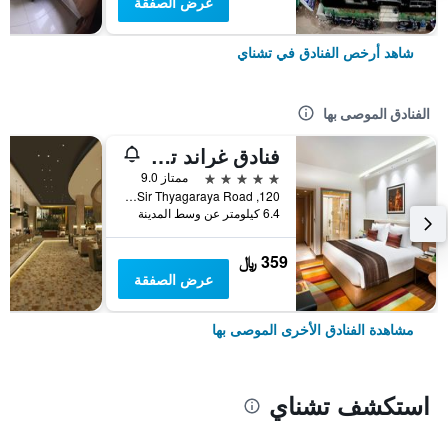
عرض الصفقة
شاهد أرخص الفنادق في تشناي
الفنادق الموصى بها
فنادق غراند تشيناي باي جي آر تي
5 نجوم
ممتاز 9.0
120, Sir Thyagaraya Road, تشناي, الهند
6.4 كيلومتر عن وسط المدينة
359 ﷼
عرض الصفقة
مشاهدة الفنادق الأخرى الموصى بها
استكشف تشناي