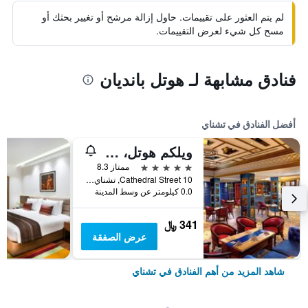
لم يتم العثور على تقييمات. حاول إزالة مرشح أو تغيير بحثك أو
مسح كل شيء لعرض التقييمات.
فنادق مشابهة لـ هوتل بانديان
أفضل الفنادق في تشناي
ويلكم هوتل، آي تي سي هوتلز، كاثيدرال رود، تشيناي
5 نجوم
ممتاز 8.3
10 Cathedral Street, تشناي, الهند
0.0 كيلومتر عن وسط المدينة
341 ﷼
عرض الصفقة
شاهد المزيد من أهم الفنادق في تشناي