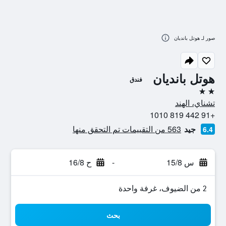
صور لـ هوتل بانديان
هوتل بانديان
فندق
2 نجمتين
تشناي، الهند
+91 442 819 1010
جيد
563 من التقييمات تم التحقق منها
6.4
س 15/8
-
ح 16/8
2 من الضيوف، غرفة واحدة
بحث