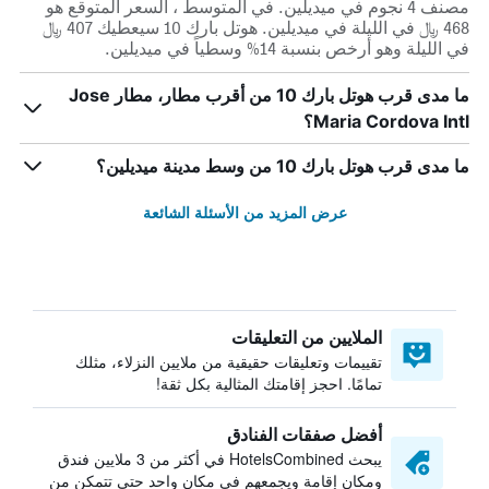
مصنف 4 نجوم في ميديلين. في المتوسط ، السعر المتوقع هو
468 ﷼ في الليلة في ميديلين. هوتل بارك 10 سيعطيك 407 ﷼
في الليلة وهو أرخص بنسبة 14% وسطياً في ميديلين.
ما مدى قرب هوتل بارك 10 من أقرب مطار، مطار Jose
Maria Cordova Intl؟
ما مدى قرب هوتل بارك 10 من وسط مدينة ميديلين؟
عرض المزيد من الأسئلة الشائعة
الملايين من التعليقات
تقييمات وتعليقات حقيقية من ملايين النزلاء، مثلك
تمامًا. احجز إقامتك المثالية بكل ثقة!
أفضل صفقات الفنادق
يبحث HotelsCombined في أكثر من 3 ملايين فندق
ومكان إقامة ويجمعهم في مكان واحد حتى تتمكن من