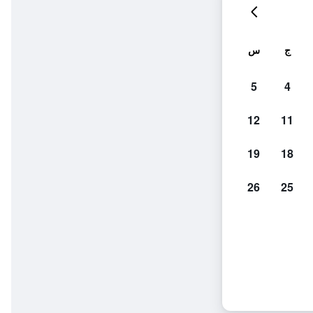
ج
س
5
4
12
11
19
18
26
25