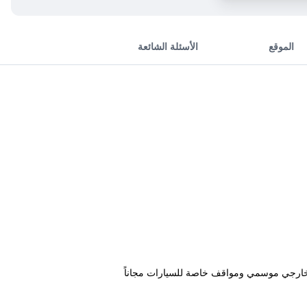
الموقع
الأسئلة الشائعة
عد 46 كم من قلعة ليتوميسل، ويتميز بمسبح خارجي موسمي ومواقف خاصة للسيارات مجاناً