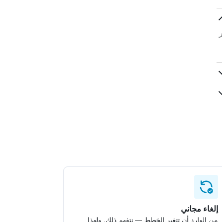
عر
إلغاء مجاني
من الوارد أن تتغير الخطط — نتفهم ذلك. ولهذا