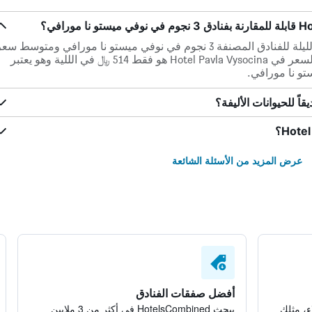
هناك فرق يبلغ 24% في متوسط ​​سعر الليلة للفنادق المصنفة 3 نجوم في نوفي ميستو نا مورافي ومتوسط ​​س
الليلة الواحدة Hotel Pavla Vysocina. السعر في Hotel Pavla Vysocina هو فقط 514 ﷼ في الللية وهو يعتبر
تو نا مورافي.
عرض المزيد من الأسئلة الشائعة
أفضل صفقات الفنادق
ء، مثلك
يبحث HotelsCombined في أكثر من 3 ملايين