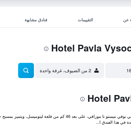
 عن
التقييمات
فنادق مشابهة
2 من الضيوف، غرفة واحدة
يقع مكان إقامة "Hotel Pavla Vysočina" في نوفي ميستو نا مورافي، على ب
في هذا الفندق ا...