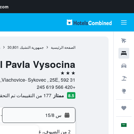
.com
رحلات طيران
الصفحة الرئيسية
جمهورية التشيك
30,801
م
فنادق
l Pavla Vysocina
سيارات
3 نجوم
حزم العروض
Vlachovice- Sykovec , 25E, 592 31, نوفي ميستو نا مورافي, منطقة فيسوسينا, جمهورية التشيك
+420 566 619 245
استكشاف
ممتاز
177 من التقييمات تم التحقق منها
8.5
رحلات
س 15/8
-
العَرَبِيَّة
2 من الضيوف، غرفة واحدة