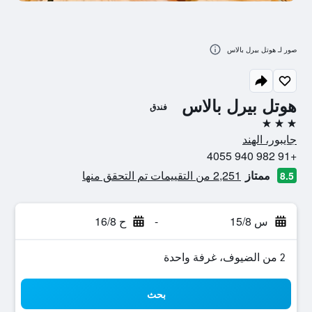
صور لـ هوتل بيرل بالاس
هوتل بيرل بالاس
فندق
3 نجوم
جايبور، الهند
+91 982 940 4055
ممتاز
2,251 من التقييمات تم التحقق منها
8.5
س 15/8
-
ح 16/8
2 من الضيوف، غرفة واحدة
بحث