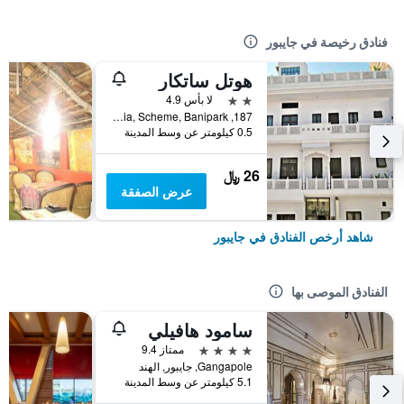
فنادق رخيصة في جايبور
هوتل ساتكار
2 نجمتين
لا بأس 4.9
187, Barodia, Scheme, Banipark, جايبور, الهند
0.5 كيلومتر عن وسط المدينة
26 ﷼
عرض الصفقة
شاهد أرخص الفنادق في جايبور
الفنادق الموصى بها
سامود هافيلي
4 نجوم
ممتاز 9.4
Gangapole, جايبور, الهند
5.1 كيلومتر عن وسط المدينة