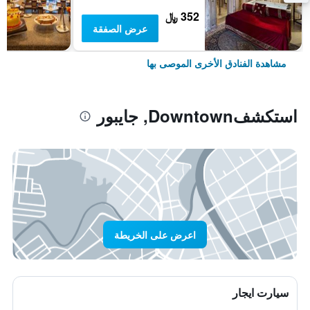
352 ﷼
عرض الصفقة
مشاهدة الفنادق الأخرى الموصى بها
استكشفDowntown, جايبور
اعرض على الخريطة
سيارت ايجار