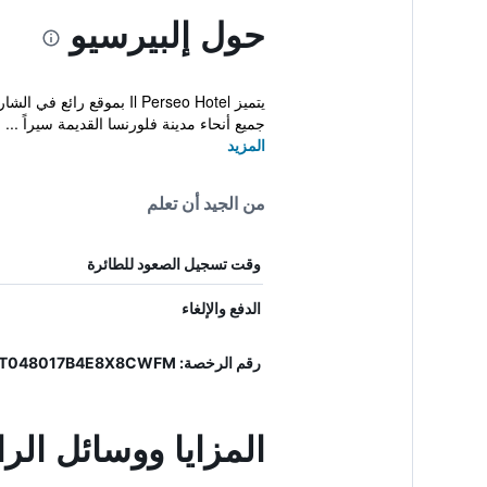
حول إلبيرسيو
يتميز Il Perseo Hotel ب
جميع أنحاء مدينة فلورنسا القديمة سيراً ...
المزيد
من الجيد أن تعلم
وقت تسجيل الصعود للطائرة
الدفع والإلغاء
رقم الرخصة: 048017ALB0315, 048017LTI9137, IT048017A1M9MRZ618,IT048017B4E8X8CWFM
المزايا ووسائل الر