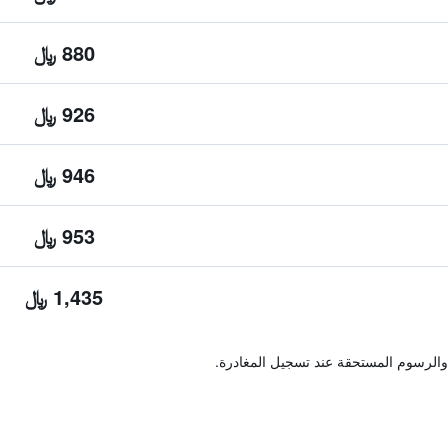
880 ﷼
926 ﷼
946 ﷼
953 ﷼
1,435 ﷼
والرسوم المستحقة عند تسجيل المغادرة.