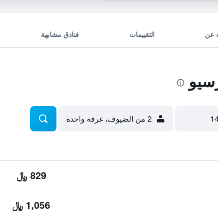
 عن
التقييمات
فنادق مشابهة
سيو
2 من الضيوف، غرفة واحدة
829 ﷼
1,056 ﷼