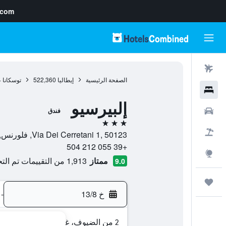
.com
رحلات طيران
الصفحة الرئيسية
إيطاليا
522,360
توسكانا
4
فنادق
إلبيرسيو
سيارات
فندق
3 نجوم
حزم العروض
Via Dei Cerretani 1, 50123, فلورنس, توسكانا, إيطاليا
+39 055 212 504
استكشاف
ممتاز
1,913 من التقييمات تم التحقق منها
9.0
رحلات
خ 13/8
-
2 من الضيوف، غرفة واحدة