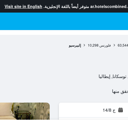
ar.hotelscombined
متوفر أيضاً باللغة الإنجليزية.
Visit site in English
63,54
فلورنس
10,298
إلبيرسيو
ج 14/8