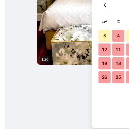
ج
س
5
4
12
11
1/20
غرفة نوم
19
18
26
25