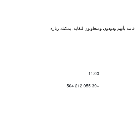
ان الإقامة بأنهم ودودون ومتعاونون للغاية. يمكنك زيارة
11:00
+39 055 212 504