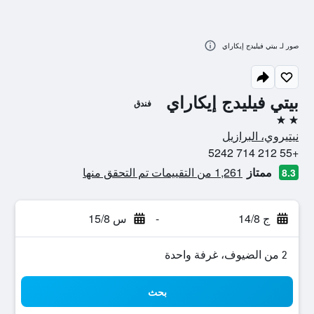
صور لـ بيتي فيليدج إيكاراي
بيتي فيليدج إيكاراي
فندق
2 نجمتين
نيتيروي، البرازيل
+55 212 714 5242
ممتاز
1,261 من التقييمات تم التحقق منها
8.3
ج 14/8
-
س 15/8
2 من الضيوف، غرفة واحدة
بحث