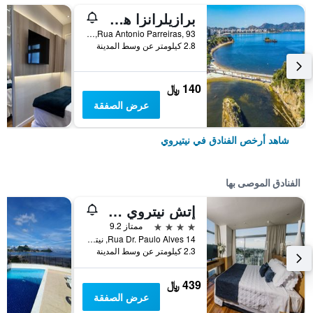
برازيلرانزا هوستل
Rua Antonio Parreiras, 93, نيتيروي, البرازيل
2.8 كيلومتر عن وسط المدينة
140 ﷼
عرض الصفقة
شاهد أرخص الفنادق في نيتيروي
الفنادق الموصى بها
إتش نيتروي هوتل
4 نجوم
ممتاز 9.2
Rua Dr. Paulo Alves 14, نيتيروي, البرازيل
2.3 كيلومتر عن وسط المدينة
439 ﷼
عرض الصفقة