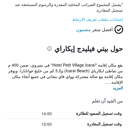
*
يشمل المجموع الضرائب المحلية المقدرة والرسوم المستحقة عند
تسجيل المغادرة.
إعدادات ملفات تعريف الارتباط
أفضل سعر
مضمون
حول بيتي فيليدج إيكاراي
يقع مكان إقامة "Hotel Petit Village Icaraí" في نيتيروي، ضمن 400 م
من شاطئ ايكارياي (Icarai Beach) و5.2 كم من خليج غوانابارا، ويوفر
مكان إقامة مع صالة مشتركة وواي فاي مجاني في جميع أنحاء مكان
الإقامة، ...
المزيد
من الجيد أن تعلم
14:00
وقت تسجيل الصعود للطائرة
12:00
وقت تسجيل المغادرة