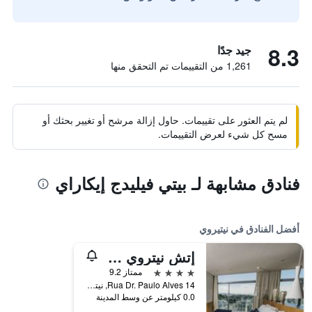
8.3
جيد جدًا
1,261 من التقييمات تم التحقق منها
لم يتم العثور على تقييمات. حاول إزالة مرشح أو تغيير بحثك أو
مسح كل شيء لعرض التقييمات.
فنادق مشابهة لـ بيتي فيليدج إيكاراي
أفضل الفنادق في نيتيروي
إتش نيتروي هوتل
4 نجوم
ممتاز 9.2
Rua Dr. Paulo Alves 14, نيتيروي, البرازيل
0.0 كيلومتر عن وسط المدينة