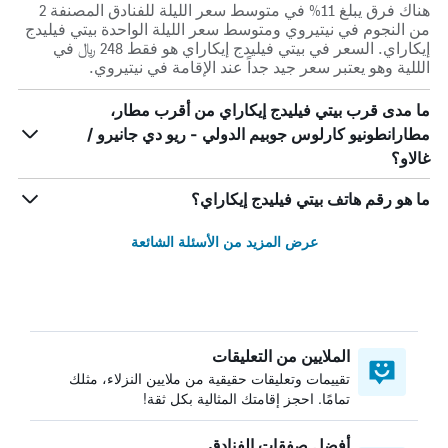
هناك فرق يبلغ 11% في متوسط ​​سعر الليلة للفنادق المصنفة 2
من النجوم في نيتيروي ومتوسط ​​سعر الليلة الواحدة بيتي فيليدج
إيكاراي. السعر في بيتي فيليدج إيكاراي هو فقط 248 ﷼ في
الللية وهو يعتبر سعر جيد جداً عند الإقامة في نيتيروي.
ما مدى قرب بيتي فيليدج إيكاراي من أقرب مطار،
مطارانطونيو كارلوس جوبيم الدولي - ريو دي جانيرو /
غالاو؟
ما هو رقم هاتف بيتي فيليدج إيكاراي؟
عرض المزيد من الأسئلة الشائعة
الملايين من التعليقات
تقييمات وتعليقات حقيقية من ملايين النزلاء، مثلك
تمامًا. احجز إقامتك المثالية بكل ثقة!
أفضل صفقات الفنادق