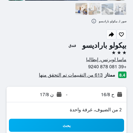
صور لـ بيكولو باراديسو
بيكولو باراديسو
فندق
3 نجوم
ماسا لوبرنس، إيطاليا
+39 081 878 9240
ممتاز
613 من التقييمات تم التحقق منها
8.4
ح 16/8
-
ن 17/8
2 من الضيوف، غرفة واحدة
بحث