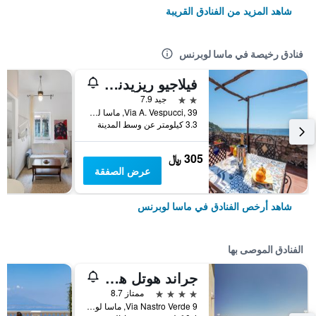
شاهد المزيد من الفنادق القريبة
فنادق رخيصة في ماسا لوبرنس
فيلاجيو ريزيدنس نيتونو
2 نجمتين
جيد 7.9
Via A. Vespucci, 39, ماسا لوبرنس, مقاطعة نابولي, إيطاليا
3.3 كيلومتر عن وسط المدينة
305 ﷼
عرض الصفقة
شاهد أرخص الفنادق في ماسا لوبرنس
الفنادق الموصى بها
جراند هوتل هيرميتاج آند فيلا روميتا
4 نجوم
ممتاز 8.7
Via Nastro Verde 9, ماسا لوبرنس, مقاطعة نابولي, إيطاليا