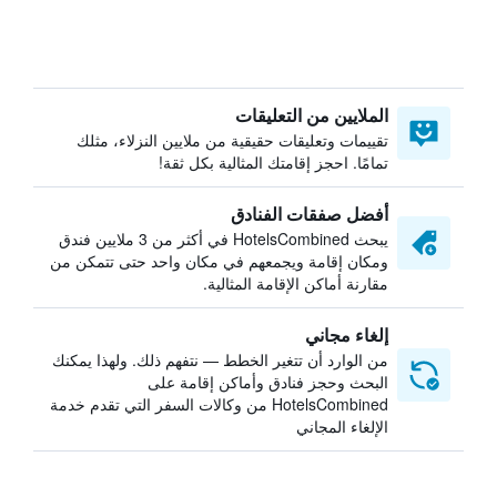
الملايين من التعليقات
تقييمات وتعليقات حقيقية من ملايين النزلاء، مثلك
تمامًا. احجز إقامتك المثالية بكل ثقة!
أفضل صفقات الفنادق
يبحث HotelsCombined في أكثر من 3 ملايين فندق
ومكان إقامة ويجمعهم في مكان واحد حتى تتمكن من
مقارنة أماكن الإقامة المثالية.
إلغاء مجاني
من الوارد أن تتغير الخطط — نتفهم ذلك. ولهذا يمكنك
البحث وحجز فنادق وأماكن إقامة على
HotelsCombined من وكالات السفر التي تقدم خدمة
الإلغاء المجاني