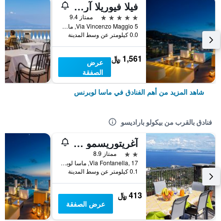
فيلا فيوريلا آرت هوتل
5 نجوم
ممتاز 9.4
Via Vincenzo Maggio 5, ماسا لوبرنس, مقاطعة نابولي, إيطاليا
0.0 كيلومتر عن وسط المدينة
1,561 ﷼
عرض
الصفقة
شاهد المزيد من أهم الفنادق في ماسا لوبرنس
فنادق بالقرب من بيكولو باراديسو
آغريتوريسمو لا لوبرا
2 نجمتين
ممتاز 8.9
Via Fontanella, 17, ماسا لوبرنس, مقاطعة نابولي, إيطاليا
0.1 كيلومتر عن وسط المدينة
413 ﷼
عرض الصفقة