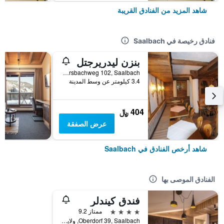
شاهد المزيد من الفنادق القريبة
فنادق رخيصة في Saalbach
بنزن ليدريرجتل
Löhnersbachweg 102, Saalbach, ولاية سالزبورغ, النمسا
3.4 كيلومتر عن وسط المدينة
404 ﷼
عرض الصفقة
شاهد أرخص الفنادق في Saalbach
الفنادق الموصى بها
فندق كيندلر
4 نجوم
ممتاز 9.2
Oberdorf 39, Saalbach, ولاية سالزبورغ, النمسا