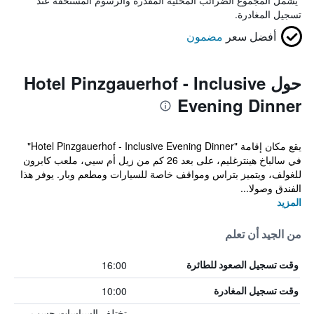
*
يشمل المجموع الضرائب المحلية المقدرة والرسوم المستحقة عند
تسجيل المغادرة.
أفضل سعر
مضمون
حول Hotel Pinzgauerhof - Inclusive
Evening Dinner
يقع مكان إقامة "Hotel Pinzgauerhof - Inclusive Evening Dinner"
في سالباخ هينترغليم، على بعد 26 كم من زيل أم سيي، ملعب كابرون
للغولف، ويتميز بتراس ومواقف خاصة للسيارات ومطعم وبار. يوفر هذا
الفندق وصولا...
المزيد
من الجيد أن تعلم
16:00
وقت تسجيل الصعود للطائرة
10:00
وقت تسجيل المغادرة
تختلف السياسات حسب