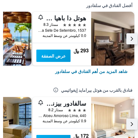
أفضل الفنادق في سلفادور
هوتل دا باهيا باي ويش
5 نجوم
ممتاز 8.3
Avenida Sete De Setembro, 1537, سلفادور, البرازيل
0.0 كيلومتر عن وسط المدينة
293 ﷼
عرض الصفقة
شاهد المزيد من أهم الفنادق في سلفادور
فنادق بالقرب من هوتل بيرامايد إيغواتيمي
سالفادور بيزنس باي أفيكتور
4 نجوم
ممتاز 8.2
Rua Alceu Amoroso Lima, 440, سلفادور, البرازيل
0.9 كيلومتر عن وسط المدينة
172 ﷼