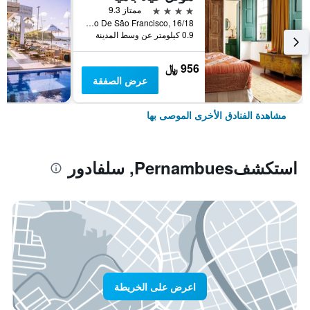
4 نجوم
ممتاز 9.3
Largo Do Cruzeiro De São Francisco, 16/18, سلفادور, البرازيل
0.9 كيلومتر عن وسط المدينة
956 ﷼
عرض الصفقة
مشاهدة الفنادق الأخرى الموصى بها
استكشفPernambues, سلفادور
اعرض على الخريطة