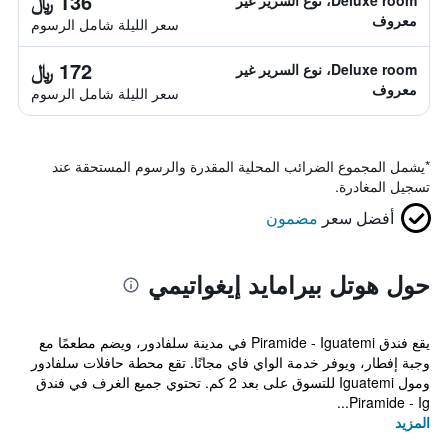
136 ﷼
Deluxe room، نوع السرير غير
معروف
سعر الليلة شامل الرسوم
172 ﷼
Deluxe room، نوع السرير غير
معروف
سعر الليلة شامل الرسوم
*
يشمل المجموع الضرائب المحلية المقدرة والرسوم المستحقة عند
تسجيل المغادرة.
أفضل سعر
مضمون
حول هوتل بيرامايد إيغواتيمي
يقع فندق Piramide - Iguatemi في مدينة سلفادور، ويضم مطعمًا مع
وجبة إفطار، ويوفر خدمة الواي فاي مجانًا. تقع محطة حافلات سلفادور
ومول Iguatemi للتسوق على بعد 2 كم. تحتوي جميع الغرف في فندق
Piramide - Ig...
المزيد