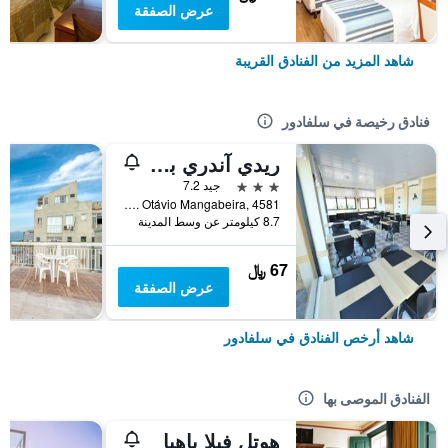
عرض الصفقة
شاهد المزيد من الفنادق القريبة
فنادق رخيصة في سلفادور
ريدي آندري بلازا سالفادور
3 نجوم
جيد 7.2
Av. Otávio Mangabeira, 4581, سلفادور, البرازيل
8.7 كيلومتر عن وسط المدينة
67 ﷼
عرض الصفقة
شاهد أرخص الفنادق في سلفادور
الفنادق الموصى بها
هوتل فيلا باهيا