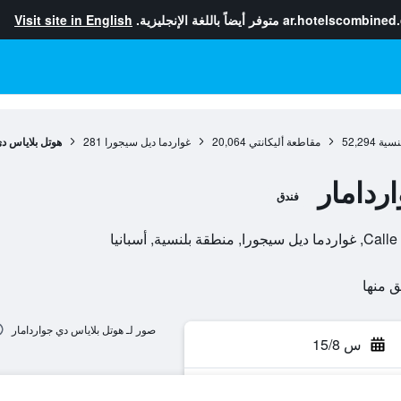
ar.hotelscombined
متوفر أيضاً باللغة الإنجليزية.
Visit site in English
نسية
52,294
مقاطعة أليكانتي
20,064
غواردما ديل سيجورا
281
هوتل بلاياس دي
ردامار
فندق
ية, أسبانيا
صور لـ هوتل بلاياس دي جواردامار
س 15/8