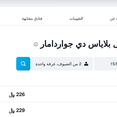
 عن
التقييمات
فنادق مشابهة
بلاياس دي جواردامار
2 من الضيوف، غرفة واحدة
226 ﷼
229 ﷼