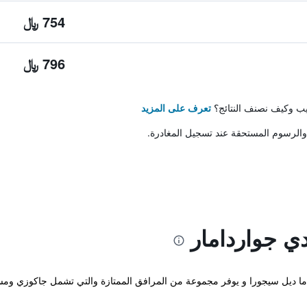
754 ﷼
796 ﷼
تيب وكيف نصنف النتائج؟
تعرف على المزيد
والرسوم المستحقة عند تسجيل المغادرة.
ي جواردامار
وم يوجد في غواردما ديل سيجورا و يوفر مجموعة من المرافق الممتازة والتي تشمل جاكوز