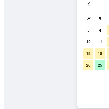
ج
س
5
4
12
11
19
18
26
25