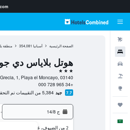
.com
رحلات طيران
الصفحة الرئيسية
أسبانيا
354,081
منطقة بل
فنادق
هوتل بلاياس دي جوا
سيارات
3 نجوم
حزم العروض
Calle Grecia, 1, Playa el Moncayo, 03140, غواردما ديل سيجورا, منطقة بلنس
+34 965 728 000
استكشاف
جيد
5,384 من التقييمات تم التحقق منها
7.7
رحلات
ج 14/8
-
العَرَبِيَّة
2 من الضيوف، غرفة واحدة