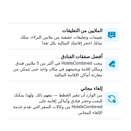
الملايين من التعليقات
تقييمات وتعليقات حقيقية من ملايين النزلاء، مثلك
تمامًا. احجز إقامتك المثالية بكل ثقة!
أفضل صفقات الفنادق
يبحث HotelsCombined في أكثر من 3 ملايين فندق
ومكان إقامة ويجمعهم في مكان واحد حتى تتمكن من
مقارنة أماكن الإقامة المثالية.
إلغاء مجاني
من الوارد أن تتغير الخطط — نتفهم ذلك. ولهذا يمكنك
البحث وحجز فنادق وأماكن إقامة على
HotelsCombined من وكالات السفر التي تقدم خدمة
الإلغاء المجاني