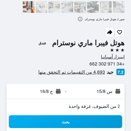
صور لـ هوتل فيبرا ماري نوسترام
هوتل فيبرا ماري نوسترام
فندق
3 نجوم
ايبيزا، أسبانيا
+34 971 302 662
جيد
4,693 من التقييمات تم التحقق منها
7.2
س 15/8
-
ح 16/8
2 من الضيوف، غرفة واحدة
بحث