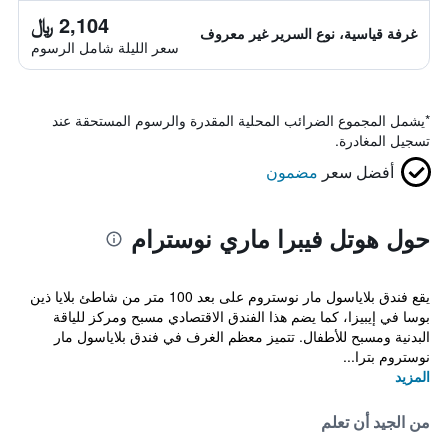
2,104 ﷼
غرفة قياسية، نوع السرير غير معروف
سعر الليلة شامل الرسوم
*
يشمل المجموع الضرائب المحلية المقدرة والرسوم المستحقة عند
تسجيل المغادرة.
أفضل سعر
مضمون
حول هوتل فيبرا ماري نوسترام
يقع فندق بلاياسول مار نوستروم على بعد 100 متر من شاطئ بلايا ذين
بوسا في إيبيزا، كما يضم هذا الفندق الاقتصادي مسبح ومركز للياقة
البدنية ومسبح للأطفال. تتميز معظم الغرف في فندق بلاياسول مار
نوستروم بترا...
المزيد
من الجيد أن تعلم