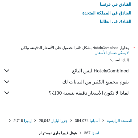
الفنادق في فرنسا
الفنادق في المملكة المتحدة
الفنادق في إيطاليا
الفنادق في تايلاند
*
يحاول HotelsCombined بشكل دائم الحصول على الأسعار الدقيقة، ولكن
لا يمكن ضمان الأسعار
.
إليك السبب:
HotelsCombined ليس البائع
نقوم بتجميع الكثير من البيانات لك
لماذا لا تكون الأسعار دقيقة بنسبة 100٪؟
الصفحة الرئيسية
أسبانيا
354,074
جزر البليار
28,042
إيبيزا
2,718
ايبيزا
367
هوتل فيبرا ماري نوسترام