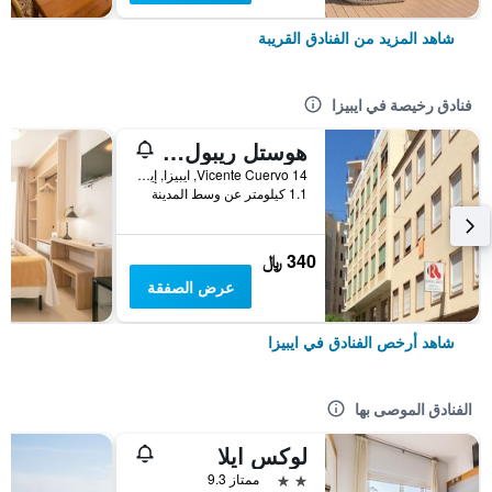
شاهد المزيد من الفنادق القريبة
فنادق رخيصة في ايبيزا
هوستل ريبول إيبيزا
Vicente Cuervo 14, ايبيزا, إيبيزا, أسبانيا
1.1 كيلومتر عن وسط المدينة
340 ﷼
عرض الصفقة
شاهد أرخص الفنادق في ايبيزا
الفنادق الموصى بها
لوكس ايلا
2 نجمتين
ممتاز 9.3