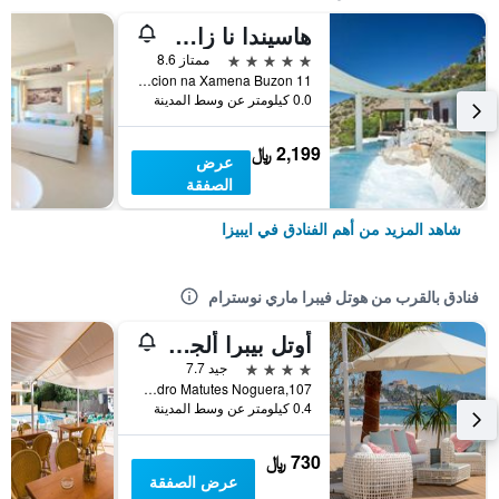
هاسيندا نا زامينا، إيبيزا
5 نجوم
ممتاز 8.6
Urbanizacion na Xamena Buzon 11, ايبيزا, إيبيزا, أسبانيا
0.0 كيلومتر عن وسط المدينة
2,199 ﷼
عرض
الصفقة
شاهد المزيد من أهم الفنادق في ايبيزا
فنادق بالقرب من هوتل فيبرا ماري نوسترام
أوتل بيبرا ألجارب
4 نجوم
جيد 7.7
Av. Pedro Matutes Noguera,107, ايبيزا, إيبيزا, أسبانيا
0.4 كيلومتر عن وسط المدينة
730 ﷼
عرض الصفقة