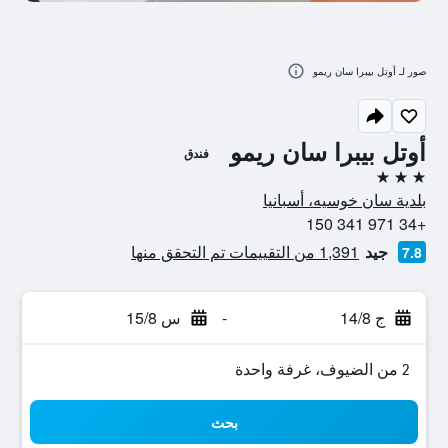
صور لـ أوتل بيبرا سان ريمو
أوتل بيبرا سان ريمو
فندق
3 نجوم
بلدية سان خوسيه، أسبانيا
+34 971 341 150
جيد
1,391 من التقييمات تم التحقق منها
7.8
ج 14/8
-
س 15/8
2 من الضيوف، غرفة واحدة
بحث