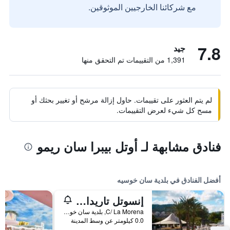
مع شركائنا الخارجيين الموثوقين.
7.8
جيد
1,391 من التقييمات تم التحقق منها
لم يتم العثور على تقييمات. حاول إزالة مرشح أو تغيير بحثك أو
مسح كل شيء لعرض التقييمات.
فنادق مشابهة لـ أوتل بيبرا سان ريمو
أفضل الفنادق في بلدية سان خوسيه
إنسوتل تاريدا بيتش ريزورت آند سبا -سشامامل جميع الخدمات
C/ La Morena, بلدية سان خوسيه, إيبيزا, أسبانيا
0.0 كيلومتر عن وسط المدينة