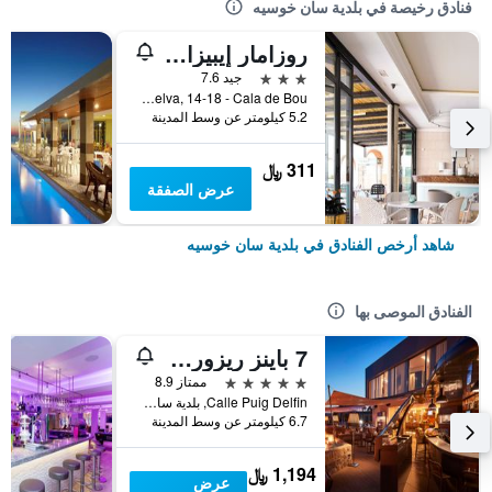
فنادق رخيصة في بلدية سان خوسيه
روزامار إيبيزا هوتل
3 نجوم
جيد 7.6
Huelva, 14-18 - Cala de Bou, بلدية سان خوسيه, إيبيزا, أسبانيا
5.2 كيلومتر عن وسط المدينة
311 ﷼
عرض الصفقة
شاهد أرخص الفنادق في بلدية سان خوسيه
الفنادق الموصى بها
7 باينز ريزورت إبيزا، جزء من وجهة السفر من شركة حياة
5 نجوم
ممتاز 8.9
Calle Puig Delfin, بلدية سان خوسيه, إيبيزا, أسبانيا
6.7 كيلومتر عن وسط المدينة
1,194 ﷼
عرض