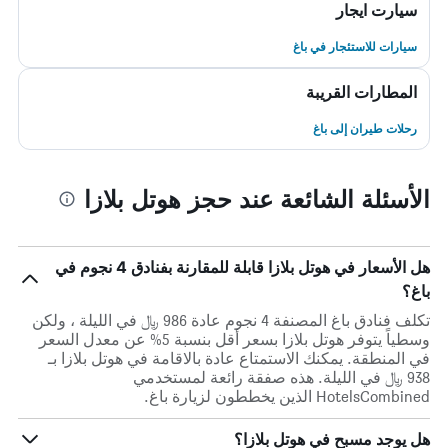
سيارت ايجار
سيارات للاستئجار في باغ
المطارات القريبة
رحلات طيران إلى باغ
الأسئلة الشائعة عند حجز هوتل بلازا
هل الأسعار في هوتل بلازا قابلة للمقارنة بفنادق 4 نجوم في
باغ؟
تكلف فنادق باغ المصنفة 4 نجوم عادة 986 ﷼ في الليلة ، ولكن
وسطياً يتوفر هوتل بلازا بسعر أقل بنسبة 5% عن معدل السعر
في المنطقة. يمكنك الاستمتاع عادة بالاقامة في هوتل بلازا بـ
938 ﷼ في الليلة. هذه صفقة رائعة لمستخدمي
HotelsCombined الذين يخططون لزيارة باغ.
هل يوجد مسبح في هوتل بلازا؟