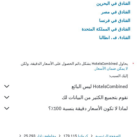
الفنادق في البحرين
الفنادق في مصر
الفنادق في فرنسا
الفنادق في المملكة المتحدة
الفنادق في إيطاليا
الفنادق في تايلاند
*
يحاول HotelsCombined بشكل دائم الحصول على الأسعار الدقيقة، ولكن
لا يمكن ضمان الأسعار
.
إليك السبب:
HotelsCombined ليس البائع
نقوم بتجميع الكثير من البيانات لك
لماذا لا تكون الأسعار دقيقة بنسبة 100٪؟
الصفحة الرئيسية
كرواتيا
179,115
مقاطعة زادار
25,293