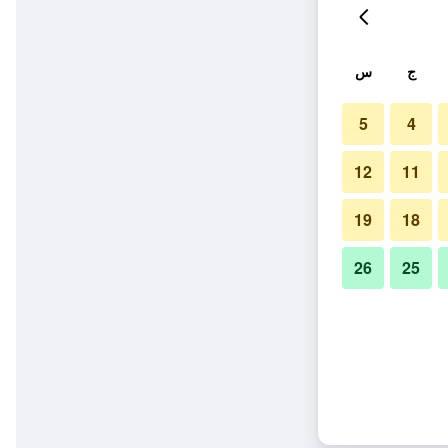
ج
س
5
4
12
11
19
18
26
25