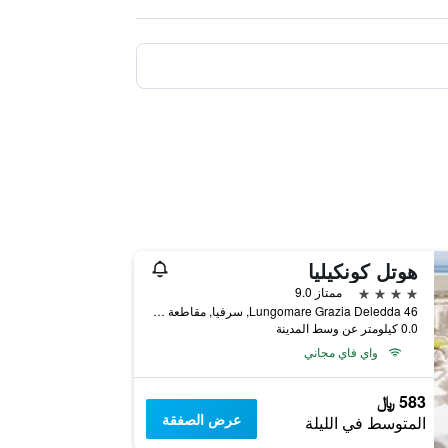
هوتل كونكيليا
4 نجوم
ممتاز 9.0
Lungomare Grazia Deledda 46, سرفيا, مقاطعة رافينا, إيطاليا
0.0 كيلومتر عن وسط المدينة
واي فاي مجاني
583 ﷼
عرض الصفقة
المتوسط في الليلة