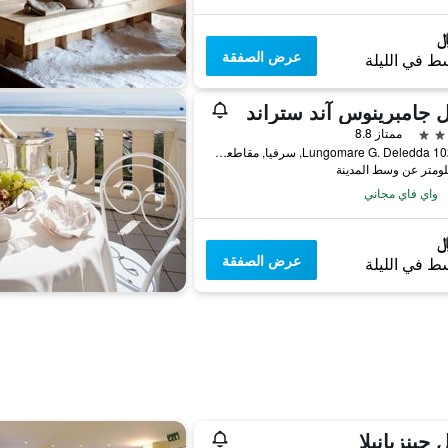
عرض الصفقة
ط في الليلة
 جامبرينوس آند ستراند
ممتاز 8.8
Lungomare G. Deledda 102/104, سرفيا, مقاطعة رافينا, إيطاليا
واي فاي مجاني
عرض الصفقة
ط في الليلة
 جينزيانيلا