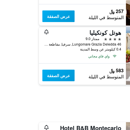
257 ﷼
عرض الصفقة
المتوسط في الليلة
هوتل كونكيليا
4 نجوم
ممتاز 9.0
Lungomare Grazia Deledda 46, سرفيا, مقاطعة رافينا, إيطاليا
0.4 كيلومتر عن وسط المدينة
واي فاي مجاني
583 ﷼
عرض الصفقة
المتوسط في الليلة
Hotel B&B Montecarlo