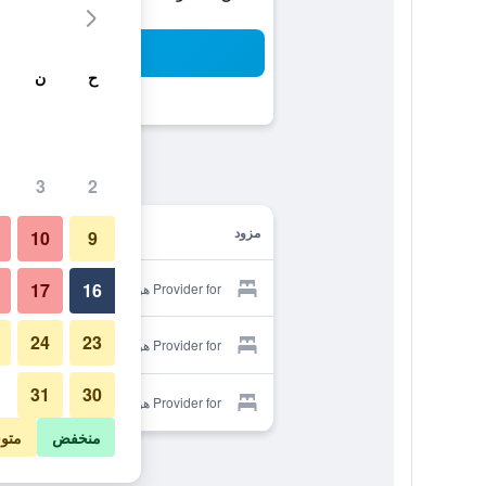
بح
ح
ن
3
2
مزود
10
9
17
16
Provider for هوتل بلوتون
24
23
Provider for هوتل بلوتون
31
30
Provider for هوتل بلوتون
منخفض
متو