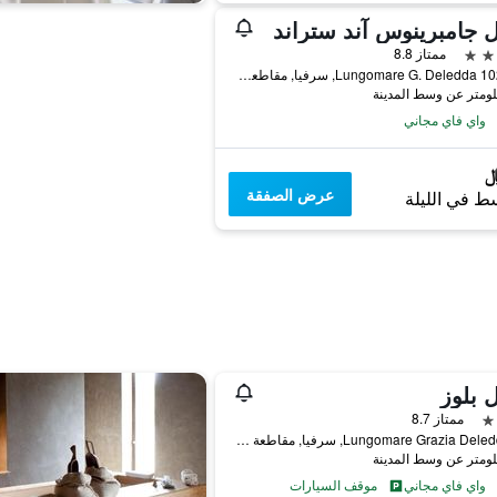
 جامبرينوس آند ستراند
ممتاز 8.8
Lungomare G. Deledda 102/104, سرفيا, مقاطعة رافينا, إيطاليا
واي فاي مجاني
عرض الصفقة
ط في الليلة
 بلوز
ممتاز 8.7
Lungomare Grazia Deledda 78, سرفيا, مقاطعة رافينا, إيطاليا
واي فاي مجاني
موقف السيارات