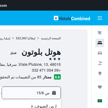
.com
رحلات طيران
الصفحة الرئيسية
إيطاليا
522,360
إميليا روم
فنادق
هوتل بلوتون
سيارات
فندق
3 نجوم
حزم العروض
Viale Plutone, 13, 48015, سرفيا, مقاطعة رافينا, إيطاليا
+39 054 471 332
استكشاف
ممتاز
85 من التقييمات تم التحقق منها
8.8
رحلات
س 15/8
-
العَرَبِيَّة
2 من الضيوف، غرفة واحدة