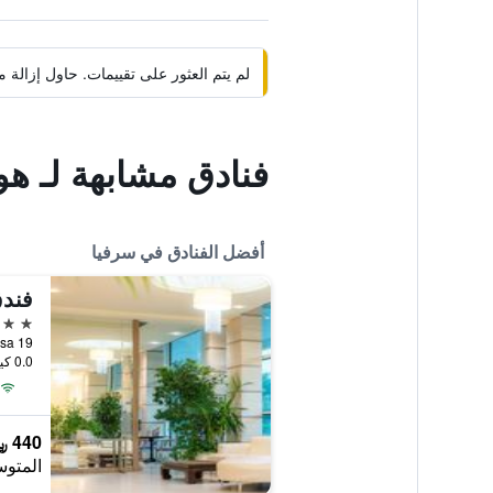
لم يتم العثور على تقييمات. حاول إزال
فنادق مشابهة لـ هو
أفضل الفنادق في سرفيا
فندق
4 نجوم
XIII Traversa 19,
0.0 كيلومتر عن وسط المدينة
440 ﷼
المتوس