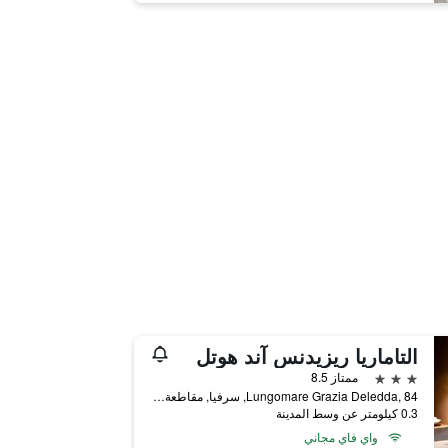
التاماريا ريزيدنس آند هوتل
3 نجوم
ممتاز 8.5
Lungomare Grazia Deledda, 84, سرفيا, مقاطعة رافينا, إيطاليا
0.3 كيلومتر عن وسط المدينة
واي فاي مجاني