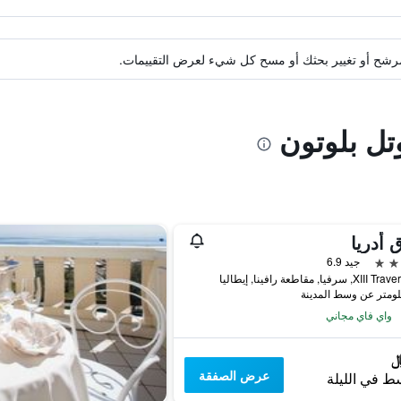
ة مرشح أو تغيير بحثك أو مسح كل شيء لعرض التقييمات.
تل بلوتون
 أدريا
جيد 6.9
 سرفيا, مقاطعة رافينا, إيطاليا
واي فاي مجاني
عرض الصفقة
ط في الليلة