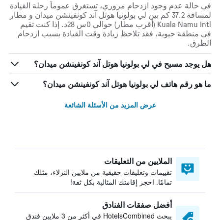
في حالة عدم وجود ازدحام مروري، تستغرق عموماً رحلة القيادة
لمسافة 37.2 كم بين لي بولونيا هوتل آند كونفينشن ميدان و مطار
Kuala Namu Intl (أقرب مطار) حوالي 0س 28د. إذا كنت تقيم
في منطقة حيوية، فقد تلاحظ زيادة وقت القيادة بسبب ازدحام
الطرق.
هل يوجد مسبح في لي بولونيا هوتل آند كونفينشن ميدان؟
ما هو رقم هاتف لي بولونيا هوتل آند كونفينشن ميدان؟
عرض المزيد من الأسئلة الشائعة
الملايين من التعليقات
تقييمات وتعليقات حقيقية من ملايين النزلاء، مثلك
تمامًا. احجز إقامتك المثالية بكل ثقة!
أفضل صفقات الفنادق
يبحث HotelsCombined في أكثر من 3 ملايين فندق