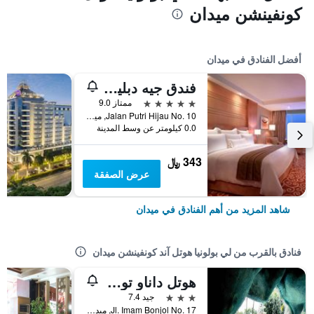
كونفينشن ميدان
أفضل الفنادق في ميدان
فندق جيه دبليو ماريوت ميدان
5 نجوم
ممتاز 9.0
Jalan Putri Hijau No. 10, ميدان, إندونيسيا
0.0 كيلومتر عن وسط المدينة
343 ﷼
عرض الصفقة
شاهد المزيد من أهم الفنادق في ميدان
فنادق بالقرب من لي بولونيا هوتل آند كونفينشن ميدان
هوتل داناو توبا إنترناشونال
3 نجوم
جيد 7.4
Jl. Imam Bonjol No. 17, ميدان, إندونيسيا