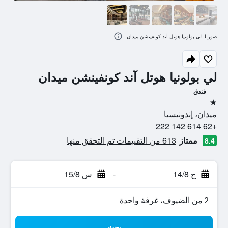
صور لـ لي بولونيا هوتل آند كونفينشن ميدان
لي بولونيا هوتل آند كونفينشن ميدان
فندق
نجمة واحدة
ميدان، إندونيسيا
+62 614 142 222
ممتاز
613 من التقييمات تم التحقق منها
8.4
ج 14/8
-
س 15/8
2 من الضيوف، غرفة واحدة
بحث