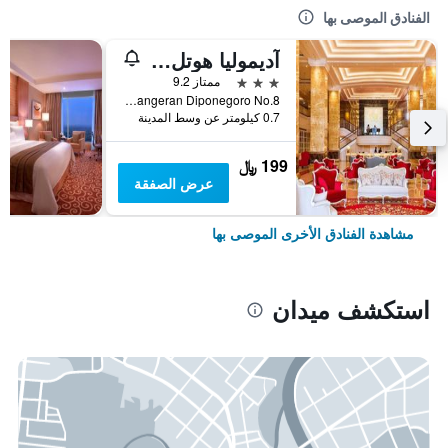
الفنادق الموصى بها
آديموليا هوتل ميدان
3 نجوم
ممتاز 9.2
Jalan Pangeran Diponegoro No.8, ميدان, إندونيسيا
0.7 كيلومتر عن وسط المدينة
199 ﷼
عرض الصفقة
مشاهدة الفنادق الأخرى الموصى بها
استكشف ميدان