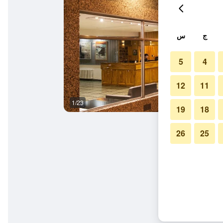
ج
س
5
4
12
11
1/23
المظهر الخارجي
19
18
26
25
لوش