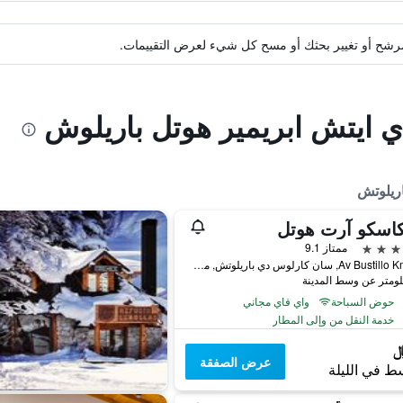
ة مرشح أو تغيير بحثك أو مسح كل شيء لعرض التقييمات.
اي ايتش ابريمير هوتل باريلوش
ريلوتش
كاسكو آرت هوتل
ممتاز 9.1
Av Bustillo Km 115, سان كارلوس دي باريلوتش, محافظة ريو نيغرو, الأرجنتين
حوض السباحة
واي فاي مجاني
خدمة النقل من وإلى المطار
عرض الصفقة
ط في الليلة