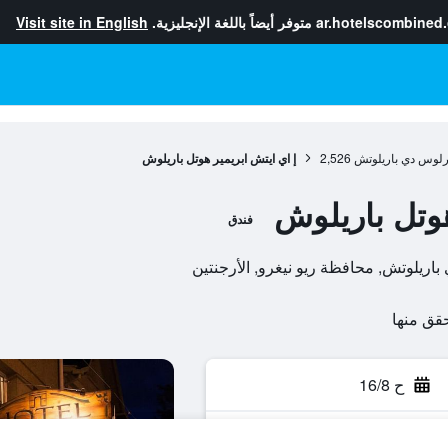
ar.hotelscombined
متوفر أيضاً باللغة الإنجليزية.
Visit site in English
لوس دي باريلوتش
2,526
إ اي ايتش ابريمير هوتل باريلوش
هوتل باريلوش
فندق
ح 16/8