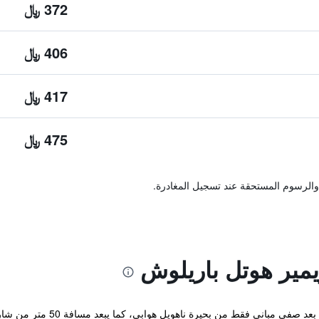
372 ﷼
406 ﷼
417 ﷼
475 ﷼
والرسوم المستحقة عند تسجيل المغادرة.
يمير هوتل باريلوش