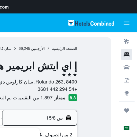
.com
رحلات طيران
الصفحة الرئيسية
الأرجنتين
66,245
سان كار
فنادق
إ اي ايتش ابريمير 
سيارات
3 نجوم
حزم العروض
Rolando 263, 8400, سان كارلوس دي باريلوتش, محافظة ريو نيغرو, الأرجنتين
+54 294 442 3681
استكشاف
ممتاز
1,897 من التقييمات تم التحقق منها
8.3
رحلات
س 15/8
-
العَرَبِيَّة
2 من الضيوف، غرفة واحدة