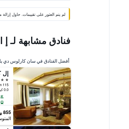
لم يتم العثور على تقييمات. حاول إزال
فنادق مشابهة لـ إ 
أفضل الفنادق في سان كارلوس دي با
إل 
5 نجوم
0.0 كيلومتر عن وسط المدينة
855 ﷼
المتوس