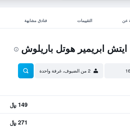
 عن
التقييمات
فنادق مشابهة
يتش ابريمير هوتل باريلوش
2 من الضيوف، غرفة واحدة
149 ﷼
271 ﷼