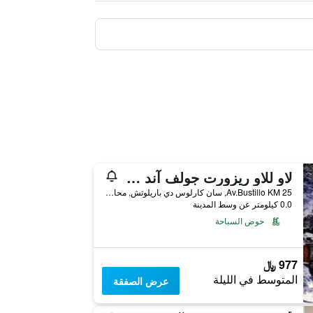
لاو للاو ريزورت جولف آند سبا
Av.Bustillo KM 25, سان كارلوس دي باريلوتش, محافظة ريو نيغرو, الأرجنتين
0.0 كيلومتر عن وسط المدينة
حوض السباحة
977 ﷼
المتوسط في الليلة
عرض الصفقة