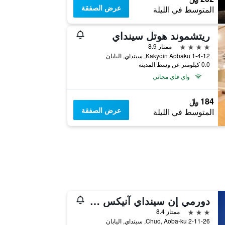
عرض الصفقة
المتوسط في الليلة
ريتشموند هوتل سينداي
4 نجوم
ممتاز 8.9
1-4-12 Kakyoin Aobaku, سينداي, اليابان
0.0 كيلومتر عن وسط المدينة
واي فاي مجاني
184 ﷼
عرض الصفقة
المتوسط في الليلة
دورمي إن سينداي آنيكس ناتورال هوت سبرينغ
3 نجوم
ممتاز 8.4
2-11-26 Chuo, Aoba-ku, سينداي, اليابان