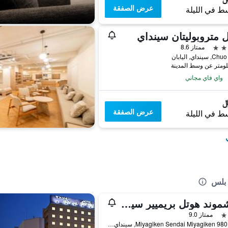
عرض الصفقة
ط في الليلة
 متروبوليتان سينداي
ممتاز 8.6
واي فاي مجاني
عرض الصفقة
ط في الليلة
 بلس
ريتشموند هوتل بريميير سينداي إيكيماي
ممتاز 9.0
Miyagiken Sendai Miyagiken 980 0021, سينداي, اليابان