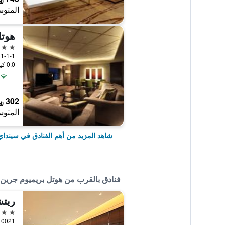
المتوس
هوتل
4 نجوم
1-1-1 Chuo, سينداي, اليابان
0.0 كيلومتر عن وسط المدينة
302 ﷼
المتوس
شاهد المزيد من أهم الفنادق في سينداي
فنادق بالقرب من هوتل بريميوم جرين
3 نجوم