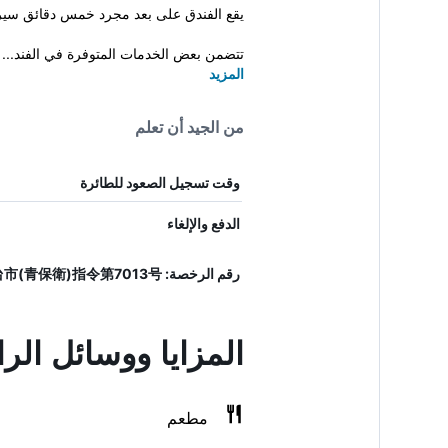
يقع الفندق على بعد مجرد خمس دقائق سيراً على الأقدام من Hirose-dori Station ويعد قاعدة مثالية للنزلاء لدى تواج
تتضمن بعض الخدمات المتوفرة في الفند...
المزيد
من الجيد أن تعلم
وقت تسجيل الصعود للطائرة
الدفع والإلغاء
رقم الرخصة: 仙台市(青保衛)指令第7013号
المزايا ووسائل ال
مطعم