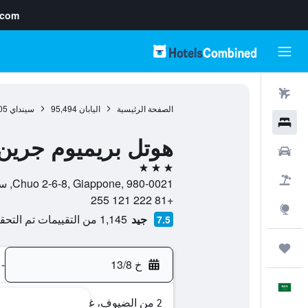
.com
رحلات طيران
الصفحة الرئيسية
اليابان
95,494
سينداي
05
فنادق
هوتل بريميوم جرين
سيارات
3 نجوم
حزم العروض
Chuo 2-6-8, Giappone, 980-0021, سينداي, محافظة مياغي, اليابان
+81 222 121 255
استكشاف
جيد
1,145 من التقييمات تم التحقق منها
7.5
رحلات
خ 13/8
-
العَرَبِيَّة
2 من الضيوف، غرفة واحدة