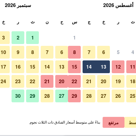
أغسطس 2026
سبتمبر 2026
ث
ث
ر
خ
ج
س
ح
ن
ث
ر
خ
3
2
1
1
لة الواحدة
10
9
8
7
6
8
7
6
5
4
غرفة نوم
لي في الليلة
17
16
15
14
13
15
14
13
12
11
 ﷼
عرض الصفقة
24
23
22
21
20
22
21
20
19
18
30
29
28
27
29
28
27
26
25
صور لـ هوتل بريميوم جرين بلس
 ﷼
عرض الصفقة
 ﷼
عرض الصفقة
سط
مرتفع
بناءً على متوسط أسعار الفنادق ذات الثلاث نجوم.