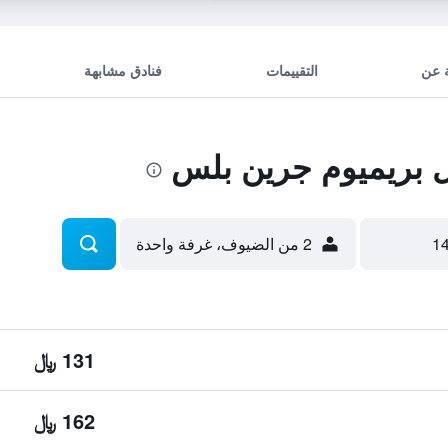
 عن
التقييمات
فنادق مشابهة
 بريميوم جرين بلس
2 من الضيوف، غرفة واحدة
131 ﷼
162 ﷼