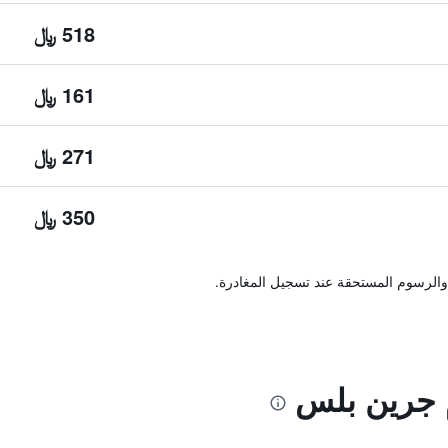
518 ﷼
161 ﷼
271 ﷼
350 ﷼
والرسوم المستحقة عند تسجيل المغادرة.
 جرين بلس