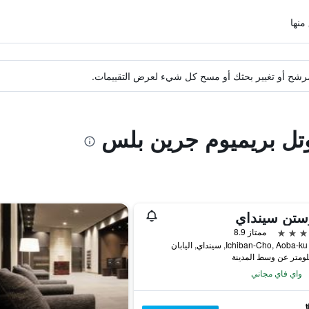
ة مرشح أو تغيير بحثك أو مسح كل شيء لعرض التقييمات.
وتل بريميوم جرين بلس
ستن سينداي
ممتاز 8.9
واي فاي مجاني