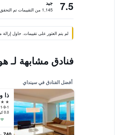
7.5
جيد
1,145 من التقييمات تم التحقق منها
لم يتم العثور على تقييمات. حاول إزال
فنادق مشابهة لـ ه
أفضل الفنادق في سينداي
ذا و
5 نجوم
1-9-1 Ichiban-Cho, Aoba-ku, سينداي, اليابان
0.0 كيلومتر عن وسط المدينة
740 ﷼