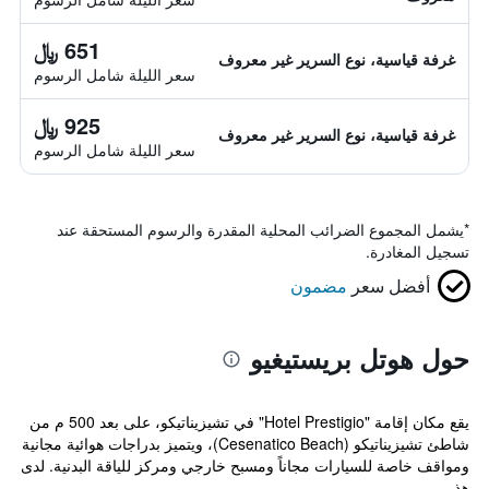
651 ﷼
غرفة قياسية، نوع السرير غير معروف
سعر الليلة شامل الرسوم
925 ﷼
غرفة قياسية، نوع السرير غير معروف
سعر الليلة شامل الرسوم
*
يشمل المجموع الضرائب المحلية المقدرة والرسوم المستحقة عند
تسجيل المغادرة.
أفضل سعر
مضمون
حول هوتل بريستيغيو
يقع مكان إقامة "Hotel Prestigio" في تشيزيناتيكو، على بعد 500 م من
شاطئ تشيزيناتيكو (Cesenatico Beach)، ويتميز بدراجات هوائية مجانية
ومواقف خاصة للسيارات مجاناً ومسبح خارجي ومركز للياقة البدنية. لدى
هذ...