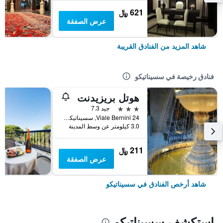
621 ﷼
عرض الصفقة
شاهد المزيد من الفنادق القريبة
فنادق رخيصة في سسيناتيكو
هوتل بريزيدنت
3 نجوم
جيد 7.3
Viale Bernini 24, سسيناتيكو, مقاطعة فورلي تشيزينا, إيطاليا
3.0 كيلومتر عن وسط المدينة
211 ﷼
عرض الصفقة
شاهد أرخص الفنادق في سسيناتيكو
استكشف سسيناتيكو