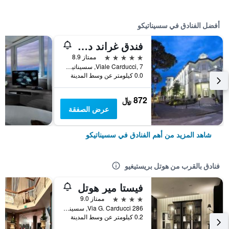
أفضل الفنادق في سسيناتيكو
فندق غراند دافنشي
5 نجوم
ممتاز 8.9
Viale Carducci, 7, سسيناتيكو, مقاطعة فورلي تشيزينا, إيطاليا
0.0 كيلومتر عن وسط المدينة
872 ﷼
عرض الصفقة
شاهد المزيد من أهم الفنادق في سسيناتيكو
فنادق بالقرب من هوتل بريستيغيو
فيستا مير هوتل
4 نجوم
ممتاز 9.0
Via G. Carducci 286, سسيناتيكو, مقاطعة فورلي تشيزينا, إيطاليا
0.2 كيلومتر عن وسط المدينة