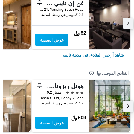
فن إن تايبي هوستل
2F, No. 21, Yanping South Road, مدينة تايبيه, تايوان
0.6 كيلومتر عن وسط المدينة
52 ﷼
عرض الصفقة
شاهد أرخص الفنادق في مدينة تايبيه
الفنادق الموصى بها
هوتل ريزونانس تايبي، تابيستري كوليكشن باي هيلتون
4 نجوم
ممتاز 9.2
No. 7 Linsen S. Rd, Happy Village, مدينة تايبيه, تايوان
1.7 كيلومتر عن وسط المدينة
609 ﷼
عرض الصفقة