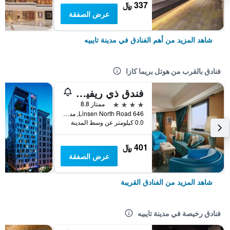
337 ﷼
عرض الصفقة
شاهد المزيد من أهم الفنادق في مدينة تايبيه
فنادق بالقرب من هوتل بريما كازا
فندق ذي ريفييرا
4 نجوم
ممتاز 8.8
646 Linsen North Road, مدينة تايبيه, تايوان
0.0 كيلومتر عن وسط المدينة
401 ﷼
عرض الصفقة
شاهد المزيد من الفنادق القريبة
فنادق رخيصة في مدينة تايبيه