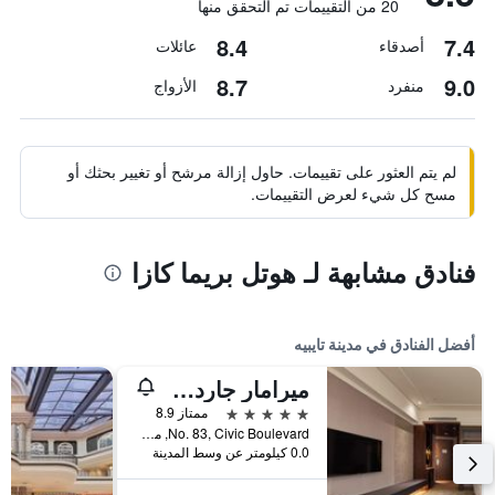
20 من التقييمات تم التحقق منها
8.4
7.4
أصدقاء
عائلات
8.7
9.0
منفرد
الأزواج
لم يتم العثور على تقييمات. حاول إزالة مرشح أو تغيير بحثك أو
مسح كل شيء لعرض التقييمات.
فنادق مشابهة لـ هوتل بريما كازا
أفضل الفنادق في مدينة تايبيه
ميرامار جاردن تابييه
5 نجوم
ممتاز 8.9
No. 83, Civic Boulevard, مدينة تايبيه, تايوان
0.0 كيلومتر عن وسط المدينة