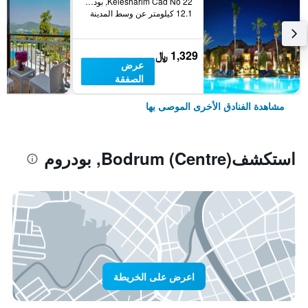
Kelesharim Cad No 22, بودروم, تركيا
12.1 كيلومتر عن وسط المدينة
1,329 ﷼
عرض
الصفقة
مشاهدة الفنادق الأخرى الموصى بها
استكشفBodrum (Centre), بودروم
اعرض على الخريطة