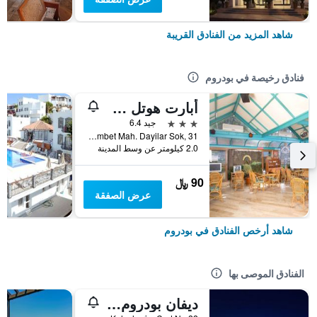
شاهد المزيد من الفنادق القريبة
فنادق رخيصة في بودروم
أبارت هوتل سييستا بيتش بودرم
3 نجوم
جيد 6.4
Gumbet Mah. Dayilar Sok, 31, بودروم, تركيا
2.0 كيلومتر عن وسط المدينة
90 ﷼
عرض الصفقة
شاهد أرخص الفنادق في بودروم
الفنادق الموصى بها
ديفان بودروم بالميرا