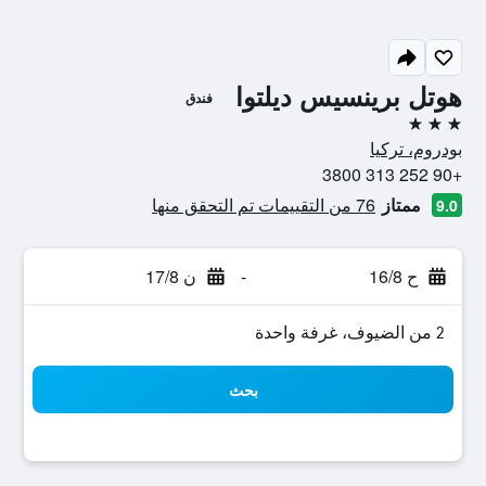
هوتل برينسيس ديلتوا
فندق
3 نجوم
بودروم، تركيا
+90 252 313 3800
ممتاز
76 من التقييمات تم التحقق منها
9.0
ح 16/8
-
ن 17/8
2 من الضيوف، غرفة واحدة
بحث