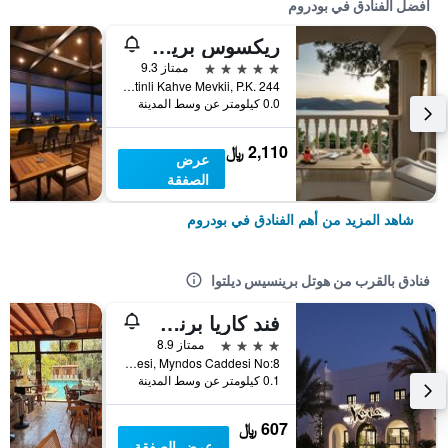
أفضل الفنادق في بودروم
ريكسوس بريميوم بودروم
5 نجوم
ممتاز 9.3
Torba Mah. Zeytinli Kahve Mevkii, P.K. 244, بودروم, تركيا
0.0 كيلومتر عن وسط المدينة
2,110 ﷼
عرض
الصفقة
شاهد المزيد من أهم الفنادق في بودروم
فنادق بالقرب من هوتل برينسيس ديلتوا
فند كاريا برنسيس
4 نجوم
ممتاز 8.9
Eskiçesme Mahallesi, Myndos Caddesi No:8, بودروم, تركيا
0.1 كيلومتر عن وسط المدينة
607 ﷼
عرض الصفقة