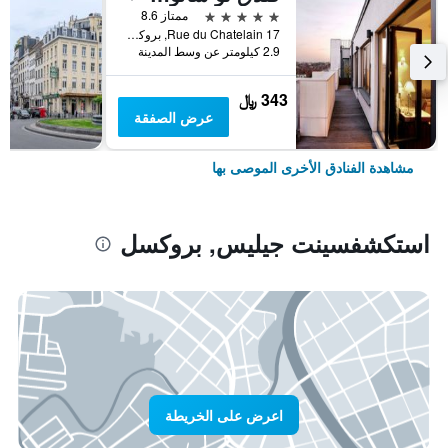
5 نجوم
ممتاز 8.6
17 Rue du Chatelain, بروكسل, بلجيكا
2.9 كيلومتر عن وسط المدينة
343 ﷼
عرض الصفقة
مشاهدة الفنادق الأخرى الموصى بها
استكشفسينت جيليس, بروكسل
اعرض على الخريطة