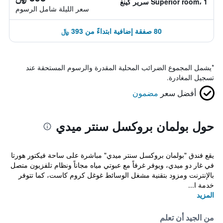
Superior room، 1 سرير كينغ
سعر الليلة شامل الرسوم
80 صفقة إضافية ابتداءً من 393 ﷼
*
يشمل المجموع الضرائب المحلية المقدرة والرسوم المستحقة عند
تسجيل المغادرة.
أفضل سعر
مضمون
حول بولمان بروكسل سنتر ميدي
يقع فندق "بولمان بروكسل سنتر ميدي" مباشرة على ساحة فيكتور هورتا
في غار دو ميدي، ويوفر غرفاً مع عبوتي مياه مجاناً ونظام تلفزيون متصل
بالإنترنت ومزود بتقنية مشغل الوسائط غوغل كروم كاست، كما تتوفر
خدمة ا...
المزيد
من الجيد أن تعلم