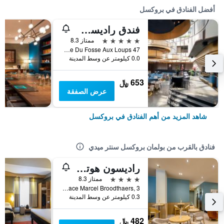
أفضل الفنادق في بروكسل
فندق راديسن كوليكشن جراند بليس بروكسل
5 نجوم
ممتاز 8.3
47 Rue Du Fosse Aux Loups, بروكسل, بلجيكا
0.0 كيلومتر عن وسط المدينة
653 ﷼
عرض الصفقة
شاهد المزيد من أهم الفنادق في بروكسل
فنادق بالقرب من بولمان بروكسل سنتر ميدي
راديسون هوتل بروكسيل سنتر ميدي
4 نجوم
ممتاز 8.3
Place Marcel Broodthaers, 3, بروكسل, بلجيكا
0.3 كيلومتر عن وسط المدينة
482 ﷼