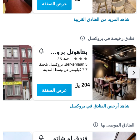
عرض الصفقة
شاهد المزيد من الفنادق القريبة
فنادق رخيصة في بروكسل
بنتاهوتل بروسلز إيربورت
3 نجوم
جيد 7.6
Berkenlaan 5, بروكسل, بلجيكا
7.7 كيلومتر عن وسط المدينة
204 ﷼
عرض الصفقة
شاهد أرخص الفنادق في بروكسل
الفنادق الموصى بها
فندق لو شاتولان