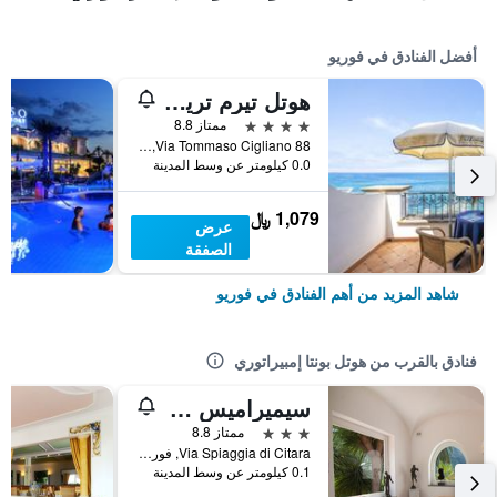
أفضل الفنادق في فوريو
هوتل تيرم تريتون ريزورت آند سبا
4 نجوم
ممتاز 8.8
Via Tommaso Cigliano 88, فوريو, مقاطعة نابولي, إيطاليا
0.0 كيلومتر عن وسط المدينة
1,079 ﷼
عرض
الصفقة
شاهد المزيد من أهم الفنادق في فوريو
فنادق بالقرب من هوتل بونتا إمبيراتوري
سيميراميس هوتل دو شرم
3 نجوم
ممتاز 8.8
Via Spiaggia di Citara, فوريو, مقاطعة نابولي, إيطاليا
0.1 كيلومتر عن وسط المدينة