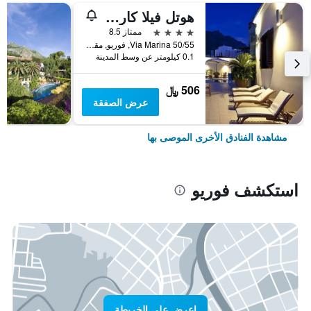
هوتل فيلا كارولينا
4 نجوم
ممتاز 8.5
Via Marina 50/55, فوريو, مقاطعة نابولي, إيطاليا
0.1 كيلومتر عن وسط المدينة
506 ﷼
عرض الصفقة
مشاهدة الفنادق الأخرى الموصى بها
استكشف فوريو
اعرض على الخريطة