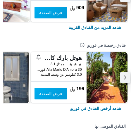
909 ﷼
عرض الصفقة
شاهد المزيد من الفنادق القريبة
فنادق رخيصة في فوريو
هوتل بارك كاليتو
3 نجوم
ممتاز 8.1
Via Mario D'Ambra 30, فوريو, مقاطعة نابولي, إيطاليا
3.0 كيلومتر عن وسط المدينة
196 ﷼
عرض الصفقة
شاهد أرخص الفنادق في فوريو
الفنادق الموصى بها