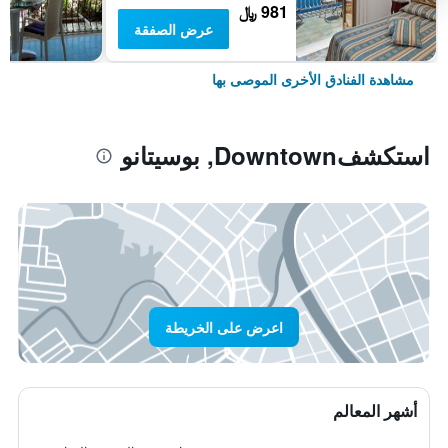
981 ﷼
عرض الصفقة
مشاهدة الفنادق الأخرى الموصى بها
استكشفDowntown, بوسيتانو
اعرض على الخريطة
أشهر المعالم