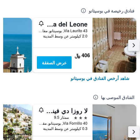
فنادق رخيصة في بوسيتانو
La Taverna del Leone
Via Laurito 43, بوسيتانو, مقاطعة ساليرنو, إيطاليا
2.0 كيلومتر عن وسط المدينة
406 ﷼
عرض الصفقة
شاهد أرخص الفنادق في بوسيتانو
الفنادق الموصى بها
لا روزا دي فينتي
3 نجوم
ممتاز 9.5
Via Fornillo 40, بوسيتانو, مقاطعة ساليرنو, إيطاليا
0.3 كيلومتر عن وسط المدينة