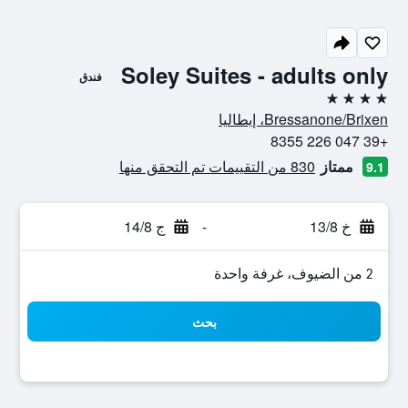
Soley Suites - adults only
فندق
4 نجوم
Bressanone/Brixen، إيطاليا
+39 047 226 8355
ممتاز
830 من التقييمات تم التحقق منها
9.1
خ 13/8
-
ج 14/8
2 من الضيوف، غرفة واحدة
بحث