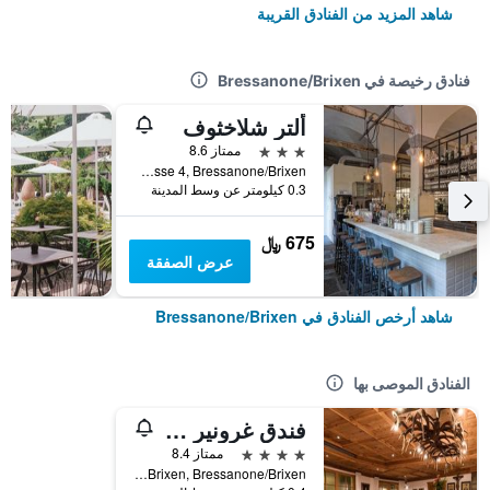
شاهد المزيد من الفنادق القريبة
فنادق رخيصة في Bressanone/Brixen
ألتر شلاخثوف
3 نجوم
ممتاز 8.6
Schlachthausgasse 4, Bressanone/Brixen, ألتو أديجي, إيطاليا
0.3 كيلومتر عن وسط المدينة
675 ﷼
عرض الصفقة
شاهد أرخص الفنادق في Bressanone/Brixen
الفنادق الموصى بها
فندق غرونير باوم
4 نجوم
ممتاز 8.4
Via Stufles 11, Brixen, Bressanone/Brixen, ألتو أديجي, إيطاليا