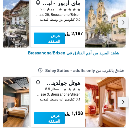
ماي أربور - لبالغيس فقط
5 نجوم
ممتاز 9.5
Leonharderstr. 26, Bressanone/Brixen, ألتو أديجي, إيطاليا
0.0 كيلومتر عن وسط المدينة
2,197 ﷼
عرض
الصفقة
شاهد المزيد من أهم الفنادق في Bressanone/Brixen
فنادق بالقرب من Soley Suites - adults only
هوتل جولدينس روسل
4 نجوم
ممتاز 8.9
Brennerstrasse 3, Bressanone/Brixen, ألتو أديجي, إيطاليا
0.1 كيلومتر عن وسط المدينة
1,128 ﷼
عرض
الصفقة