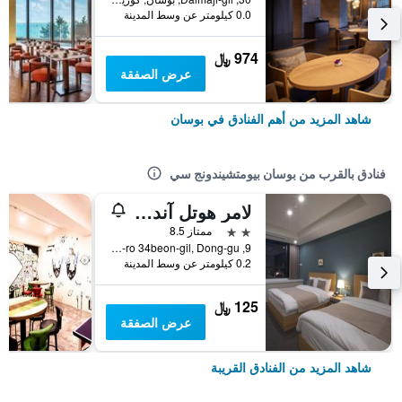
0.0 كيلومتر عن وسط المدينة
974 ﷼
عرض الصفقة
شاهد المزيد من أهم الفنادق في بوسان
فنادق بالقرب من بوسان بيومتشيندونج سي
لامر هوتل آند سيووتر سبا بوسان
2 نجمتين
ممتاز 8.5
9, Jobang-ro 34beon-gil, Dong-gu, بوسان, كوريا الجنوبية
0.2 كيلومتر عن وسط المدينة
125 ﷼
عرض الصفقة
شاهد المزيد من الفنادق القريبة