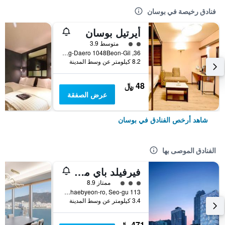
فنادق رخيصة في بوسان
أيرتيل بوسان
تقييم فئة 2
متوسط 3.9
36, Nakdong-Daero 1048Beon-Gil, بوسان, كوريا الجنوبية
8.2 كيلومتر عن وسط المدينة
48 ﷼
عرض الصفقة
شاهد أرخص الفنادق في بوسان
الفنادق الموصى بها
فيرفيلد باي ماريوت بوسان سونجدو بيتش
تقييم فئة 3
ممتاز 8.9
113 Songdohaebyeon-ro, Seo-gu, بوسان, كوريا الجنوبية
3.4 كيلومتر عن وسط المدينة
471 ﷼