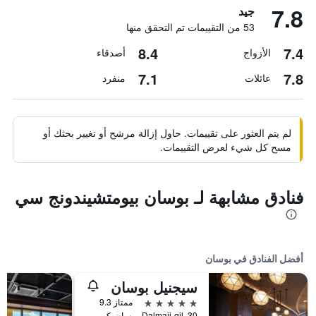
7.8
جيد
53 من التقييمات تم التحقق منها
8.4
7.4
الأزواج
أصدقاء
7.1
7.8
عائلات
منفرد
لم يتم العثور على تقييمات. حاول إزالة مرشح أو تغيير بحثك أو
مسح كل شيء لعرض التقييمات.
فنادق مشابهة لـ بوسان بيومتشيندونج سي
أفضل الفنادق في بوسان
سيجنيل بوسان
5 نجوم
ممتاز 9.3
30, Dalmaji-gil, بوسان, كوريا الجنوبية