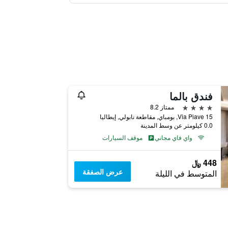
فندق بالما
4 نجوم
ممتاز 8.2
Via Piave 15, بومباي, مقاطعة نابولي, إيطاليا
0.0 كيلومتر عن وسط المدينة
واي فاي مجاني
موقف السيارات
448 ﷼
عرض الصفقة
المتوسط في الليلة