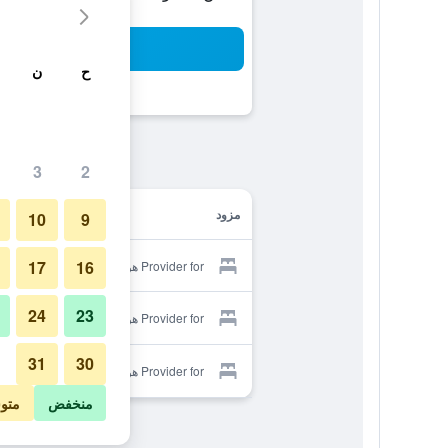
بح
ح
ن
3
2
مزود
10
9
17
16
Provider for هوتل كوينز ديزي
24
23
Provider for هوتل كوينز ديزي
31
30
Provider for هوتل كوينز ديزي
منخفض
متو