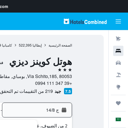
.com
رحلات طيران
الصفحة الرئيسية
إيطاليا
522,395
كامبانيا
9
فنادق
هوتل كوينز ديزي
سيارات
فن
3 نجوم
حزم العروض
Via Schito,185, 80053, بومباي, مقاطعة نابولي, إيطاليا
+39 347 111 0994
استكشاف
جيد
219 من التقييمات تم التحقق منها
7.5
رحلات
ج 14/8
-
العَرَبِيَّة
2 من الضيوف، غرفة واحدة