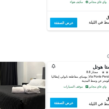
واي فاي مجاني
مكيف هواء
ط في الليلة
عرض الصفقة
ا هوتل
ممتاز 8.8
Via Po, بومباي, مقاطعة نابولي, إيطاليا
واي فاي مجاني
موقف السيارات
عرض الصفقة
ط في الليلة