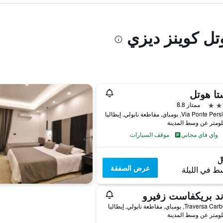
تل كوينز ديزي
ا هوتل
ممتاز 8.8
Via Po, بومباي, مقاطعة نابولي, إيطاليا
واي فاي مجاني
موقف السيارات
عرض الصفقة
ط في الليلة
ند بريكفاست زفيرو
Trav, بومباي, مقاطعة نابولي, إيطاليا