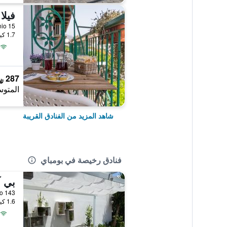
ant Antonio 15
1.7 كيلومتر عن وسط المدينة
287 ﷼
المتوس
شاهد المزيد من الفنادق القريبة
فنادق رخيصة في بومباي
بي 
Via Plinio 143, بو
1.6 كيلومتر عن وسط المدينة