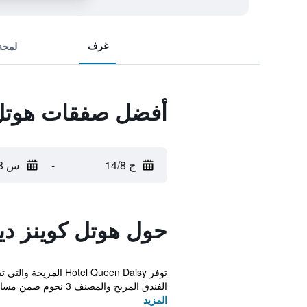
غرف
لمحة
أفضل صفقات هوتل 
ج 14/8
-
س 15/8
حول هوتل كوينز دي
توفر l Queen Daisy
الفندق المريح والمصنف 3 نجوم ضمن مسافة خمس ...
المزيد