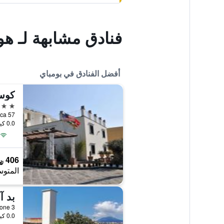
فنادق مشابهة لـ هو
أفضل الفنادق في بومباي
كوست
4 نجوم
nte Persica 57
0.0 كيلومتر عن وسط المدينة
406 ﷼
المتوس
بد آ
ersa Carbone 3
0.0 كيلومتر عن وسط المدينة