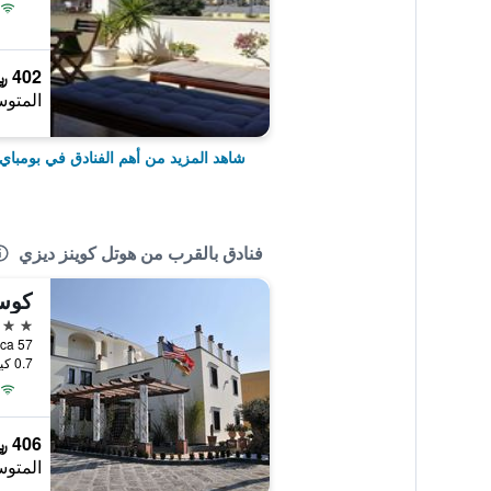
402 ﷼
المتوس
شاهد المزيد من أهم الفنادق في بومباي
فنادق بالقرب من هوتل كوينز ديزي
كوست
4 نجوم
nte Persica 57
0.7 كيلومتر عن وسط المدينة
406 ﷼
المتوس