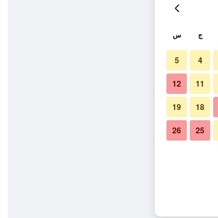
ج
س
5
4
12
11
19
18
26
25