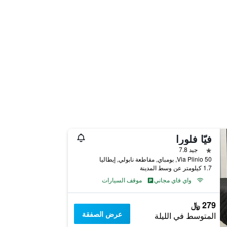
فيّا فلورا
نجمة واحدة
جيد 7.8
Via Plinio 50, بومباي, مقاطعة نابولي, إيطاليا
1.7 كيلومتر عن وسط المدينة
واي فاي مجاني
موقف السيارات
279 ﷼
عرض الصفقة
المتوسط في الليلة