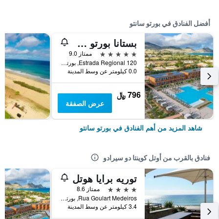
أفضل الفنادق في بورتو سانتو
بستانا بورتو سانتو بيتش ريزورت آند سبا
5 نجوم
ممتاز 9.0
Estrada Regional 120, بورتو سانتو, جزر ماديرا, البرتغال
0.0 كيلومتر عن وسط المدينة
796 ﷼
عرض الصفقة
شاهد المزيد من أهم الفنادق في بورتو سانتو
فنادق بالقرب من أوتل كوينتا دو سيرادو
توريه برايا هوتل
4 نجوم
ممتاز 8.6
Rua Goulart Medeiros, بورتو سانتو, جزر ماديرا, البرتغال
3.4 كيلومتر عن وسط المدينة