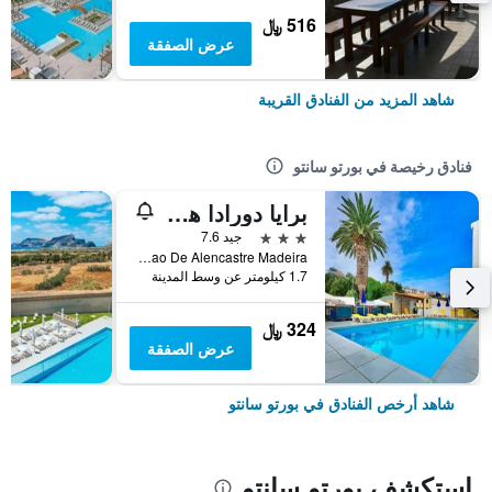
516 ﷼
عرض الصفقة
شاهد المزيد من الفنادق القريبة
فنادق رخيصة في بورتو سانتو
برايا دورادا هوتل
3 نجوم
جيد 7.6
Rua D Estevao De Alencastre Madeira, بورتو سانتو, جزر ماديرا, البرتغال
1.7 كيلومتر عن وسط المدينة
324 ﷼
عرض الصفقة
شاهد أرخص الفنادق في بورتو سانتو
استكشف بورتو سانتو