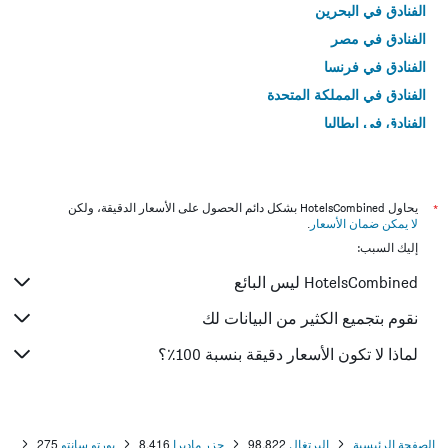
الفنادق في البحرين
الفنادق في مصر
الفنادق في فرنسا
الفنادق في المملكة المتحدة
الفنادق في إيطاليا
الفنادق في تايلاند
*
يحاول HotelsCombined بشكل دائم الحصول على الأسعار الدقيقة، ولكن
لا يمكن ضمان الأسعار
.
إليك السبب:
HotelsCombined ليس البائع
نقوم بتجميع الكثير من البيانات لك
لماذا لا تكون الأسعار دقيقة بنسبة 100٪؟
الصفحة الرئيسية
البرتغال
98,822
جزر ماديرا
8,416
بورتو سانتو
275