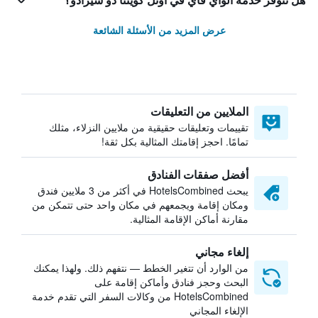
هل تتوفر خدمة الواي فاي في أوتل كوينتا دو سيرادو؟
عرض المزيد من الأسئلة الشائعة
الملايين من التعليقات
تقييمات وتعليقات حقيقية من ملايين النزلاء، مثلك
تمامًا. احجز إقامتك المثالية بكل ثقة!
أفضل صفقات الفنادق
يبحث HotelsCombined في أكثر من 3 ملايين فندق
ومكان إقامة ويجمعهم في مكان واحد حتى تتمكن من
مقارنة أماكن الإقامة المثالية.
إلغاء مجاني
من الوارد أن تتغير الخطط — نتفهم ذلك. ولهذا يمكنك
البحث وحجز فنادق وأماكن إقامة على
HotelsCombined من وكالات السفر التي تقدم خدمة
الإلغاء المجاني