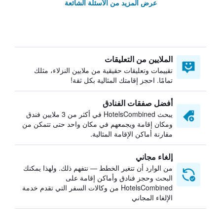
عرض المزيد من الأسئلة الشائعة
الملايين من التعليقات
تقييمات وتعليقات حقيقية من ملايين النزلاء، مثلك
تمامًا. احجز إقامتك المثالية بكل ثقة!
أفضل صفقات الفنادق
يبحث HotelsCombined في أكثر من 3 ملايين فندق
ومكان إقامة ويجمعهم في مكان واحد حتى تتمكن من
مقارنة أماكن الإقامة المثالية.
إلغاء مجاني
من الوارد أن تتغير الخطط — نتفهم ذلك. ولهذا يمكنك
البحث وحجز فنادق وأماكن إقامة على
HotelsCombined من وكالات السفر التي تقدم خدمة
الإلغاء المجاني