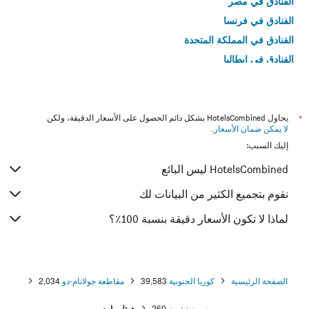
الفنادق في مصر
الفنادق في فرنسا
الفنادق في المملكة المتحدة
الفنادق في إيطاليا
الفنادق في تايلاند
*
يحاول HotelsCombined بشكل دائم الحصول على الأسعار الدقيقة، ولكن
لا يمكن ضمان الأسعار
.
إليك السبب:
HotelsCombined ليس البائع
نقوم بتجميع الكثير من البيانات لك
لماذا لا تكون الأسعار دقيقة بنسبة 100٪؟
الصفحة الرئيسية
كوريا الجنوبية
39,583
مقاطعة جولانام-دو
2,034
سون تشون
260
هوتل راوم