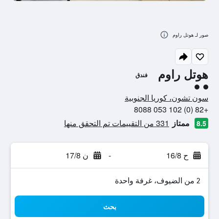
صور لـ هوتل راوم
هوتل راوم
فندق
تقييم فئة 2
سون تشون، كوريا الجنوبية
+82 (0) 102 053 8088
ممتاز
331 من التقييمات تم التحقق منها
8.5
ح 16/8
-
ن 17/8
2 من الضيوف، غرفة واحدة
بحث