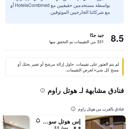
بواسطة مستخدمين حقيقيين مع HotelsCombined أو
مع شركائنا الخارجيين الموثوقين.
8.5
جيد جدًا
331 من التقييمات تم التحقق منها
لم يتم العثور على تقييمات. حاول إزالة مرشح أو تغيير بحثك أو
مسح كل شيء لعرض التقييمات.
فنادق مشابهة لـ هوتل راوم
فنادق بالقرب من هوتل راوم
إس هوتل سونتشون
تقييم فئة 2
ممتاز 8.6