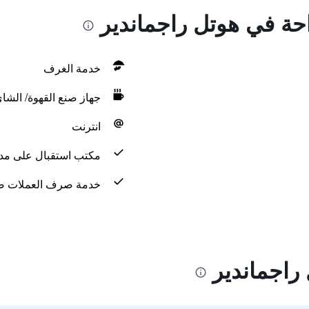
احة في هوتل راجماندير
خدمة الغرف
جهاز صنع القهوة/ الشا
انترنت
مكتب استقبال على مدار 24 س
خدمة صرف العملات ض
راجماندير