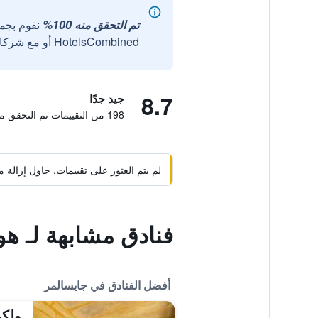
تم التحقق منه 100%
نقوم بجم
HotelsCombined أو مع شركائنا الخارجيين الموثوقين.
8.7
جيد جدًا
198 من التقييمات تم التحقق منها
لم يتم العثور على تقييمات. حاول إزال
فنادق مشابهة لـ هو
أفضل الفنادق في جايسالمر
ولكم