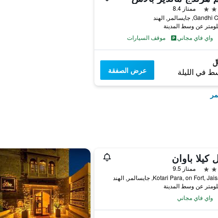
ممتاز 8.4
G, جايسالمر, الهند
واي فاي مجاني
موقف السيارات
عرض الصفقة
ط في الليلة
مر
 كيلا باوان
ممتاز 9.5
Kotari Para, on Fort, , جايسالمر, الهند
واي فاي مجاني