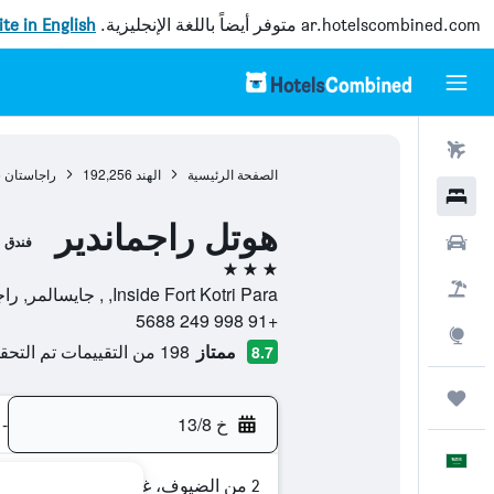
ar.hotelscombined.com
متوفر أيضاً باللغة الإنجليزية.
site in English
رحلات طيران
الصفحة الرئيسية
الهند
192,256
راجاستان
5
فنادق
هوتل راجماندير
سيارات
فندق
3 نجوم
حزم العروض
Inside Fort Kotri Para, , جايسالمر, راجاستان, الهند
+91 998 249 5688
استكشاف
ممتاز
198 من التقييمات تم التحقق منها
8.7
رحلات
خ 13/8
-
العَرَبِيَّة
2 من الضيوف، غرفة واحدة