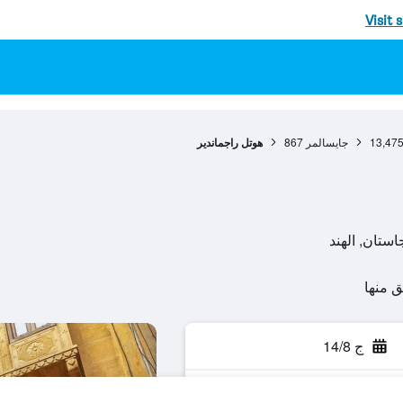
Visit 
13,47
جايسالمر
867
هوتل راجماندير
ج 14/8