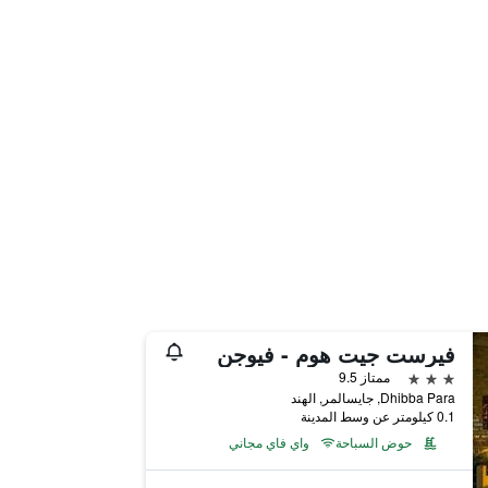
فيرست جيت هوم - فيوجن
3 نجوم
ممتاز 9.5
Dhibba Para, جايسالمر, الهند
0.1 كيلومتر عن وسط المدينة
حوض السباحة
واي فاي مجاني