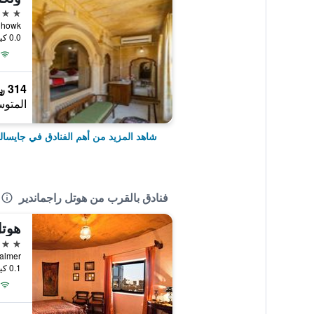
4 نجوم
andhi Chowk
0.0 كيلومتر عن وسط المدينة
314 ﷼
المتوس
شاهد المزيد من أهم الفنادق في جايسال
فنادق بالقرب من هوتل راجماندير
هوتل
4 نجوم
Jaisalmer
0.1 كيلومتر عن وسط المدينة