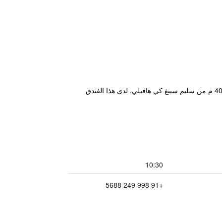
يتميز مكان إقامة "Hotel Rajmandir" بمطعم ويقع في جيلسامر في ولاية راجاستان على بُعد 20 م من جيسالمر فورت و400 م من سليم سينغ كي هافيلي. لدى هذا الفندق
10:30
+91 998 249 5688