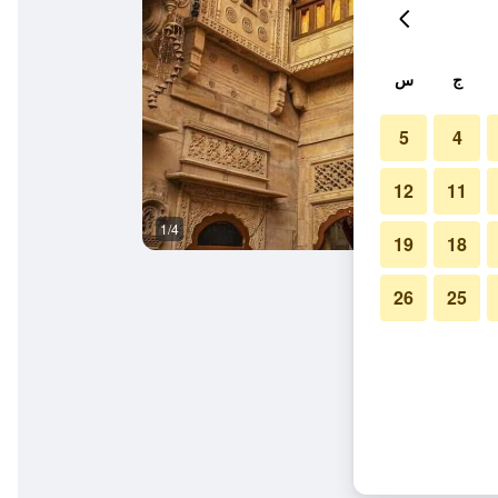
ج
س
5
4
12
11
1/4
غرفة نوم
19
18
26
25