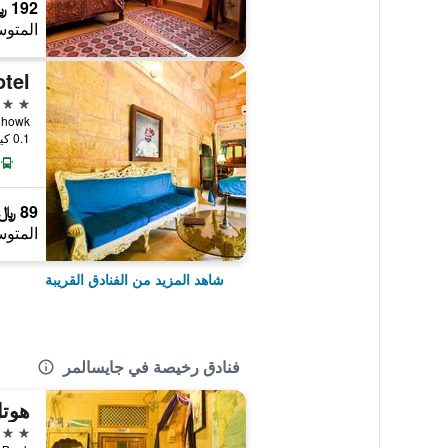
192 ﷼
المتوس
tel
3 نجوم
andhi Chowk
0.1 كيلومتر عن وسط المدينة
89 ﷼
المتوس
شاهد المزيد من الفنادق القريبة
فنادق رخيصة في جايسالمر
هوت
3 نجوم