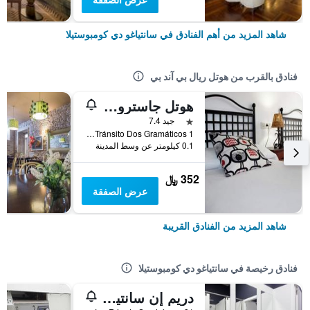
شاهد المزيد من أهم الفنادق في سانتياغو دي كومبوستيلا
فنادق بالقرب من هوتل ريال بي آند بي
هوتل جاسترونوميكو آركو دي مازاريلوس
نجمة واحدة
جيد 7.4
Tránsito Dos Gramáticos 1, سانتياغو دي كومبوستيلا, غاليسيا, أسبانيا
0.1 كيلومتر عن وسط المدينة
352 ﷼
عرض الصفقة
شاهد المزيد من الفنادق القريبة
فنادق رخيصة في سانتياغو دي كومبوستيلا
دريم إن سانتياجو