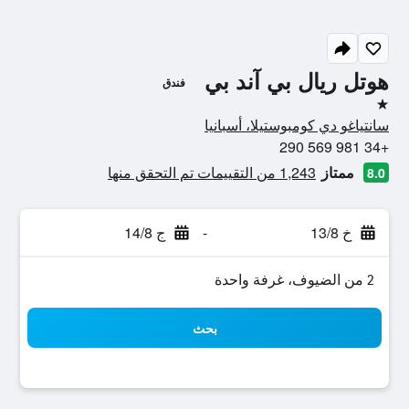
هوتل ريال بي آند بي
فندق
نجمة واحدة
سانتياغو دي كومبوستيلا، أسبانيا
+34 981 569 290
ممتاز
1,243 من التقييمات تم التحقق منها
8.0
خ 13/8
-
ج 14/8
2 من الضيوف، غرفة واحدة
بحث