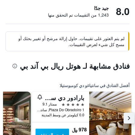
8.0
جيد جدًا
1,243 من التقييمات تم التحقق منها
لم يتم العثور على تقييمات. حاول إزالة مرشح أو تغيير بحثك أو
مسح كل شيء لعرض التقييمات.
فنادق مشابهة لـ هوتل ريال بي آند بي
أفضل الفنادق في سانتياغو دي كومبوستيلا
بارادور دي سانتياجو دي كومبوستيلا
5 نجوم
ممتاز 9.1
Plaza Do Obradoiro 1, سانتياغو دي كومبوستيلا, غاليسيا, أسبانيا
0.0 كيلومتر عن وسط المدينة
978 ﷼
عرض الصفقة