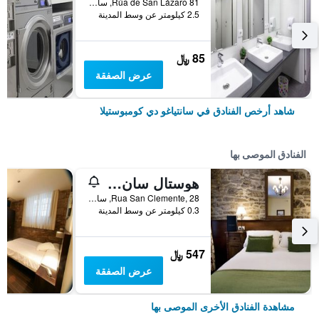
Rúa de San Lázaro 81, سانتياغو دي كومبوستيلا, غاليسيا, أسبانيا
2.5 كيلومتر عن وسط المدينة
85 ﷼
عرض الصفقة
شاهد أرخص الفنادق في سانتياغو دي كومبوستيلا
الفنادق الموصى بها
هوستال سان كليمنتي، بوساداس دي كومبوستيلا
Rua San Clemente, 28, سانتياغو دي كومبوستيلا, غاليسيا, أسبانيا
0.3 كيلومتر عن وسط المدينة
547 ﷼
عرض الصفقة
مشاهدة الفنادق الأخرى الموصى بها