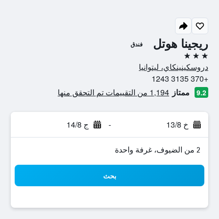
ريجينا هوتل
فندق
3 نجوم
دروسكينينكاي، ليتوانيا
+370 3135 1243
ممتاز
1,194 من التقييمات تم التحقق منها
9.2
خ 13/8
-
ج 14/8
2 من الضيوف، غرفة واحدة
بحث