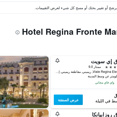
ة مرشح أو تغيير بحثك أو مسح كل شيء لعرض التقييمات.
ق إي سويت
ممتاز 9.0
Viale Regina Elena 28, ريميني, مقاطعة ريميني, إيطاليا
واي فاي مجاني
عرض الصفقة
ط في الليلة
 روزابيانكا