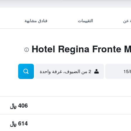
 عن
التقييمات
فنادق مشابهة
2 من الضيوف، غرفة واحدة
406 ﷼
614 ﷼