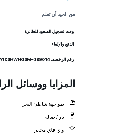
من الجيد أن تعلم
وقت تسجيل الصعود للطائرة
الدفع والإلغاء
رقم الرخصة: 099014-AL-00803, IT099014A1XSHWHOSM
المزايا ووسائل الراحة في ronte Mare
بمواجهة شاطئ البحر
بار / صالة
واي فاي مجاني