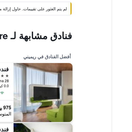
لم يتم العثور على تقييمات. حاول إزال
فنادق مشابهة لـ Hotel Regina Fronte Mare
أفضل الفنادق في ريميني
فند
5 نجوم
0.0 كيلومتر عن وسط المدينة
975 ﷼
المتوس
فندق