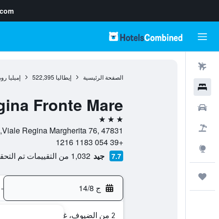
.com
رحلات طيران
الصفحة الرئيسية
إيطاليا
522,395
إميليا روم
فنادق
gina Fronte Mare
سيارات
3 نجوم
حزم العروض
Viale Regina Margherita 76, 47831, ريميني, مقاطعة ريميني, إيطاليا
+39 054 1183 1216
استكشاف
جيد
1,032 من التقييمات تم التحقق منها
7.7
رحلات
ج 14/8
-
2 من الضيوف، غرفة واحدة