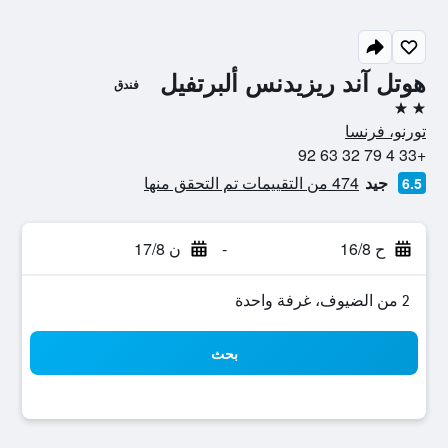
هوتل آند ريزيدنس ألبرتفيل
فندق
2 نجمتين
تورنو، فرنسا
+33 4 79 32 63 92
جيد
474 من التقييمات تم التحقق منها
6.5
ح 16/8
-
ن 17/8
2 من الضيوف، غرفة واحدة
بحث