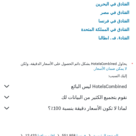
الفنادق في البحرين
الفنادق في مصر
الفنادق في فرنسا
الفنادق في المملكة المتحدة
الفنادق في إيطاليا
الفنادق في تايلاند
*
يحاول HotelsCombined بشكل دائم الحصول على الأسعار الدقيقة، ولكن
لا يمكن ضمان الأسعار
.
إليك السبب:
HotelsCombined ليس البائع
نقوم بتجميع الكثير من البيانات لك
لماذا لا تكون الأسعار دقيقة بنسبة 100٪؟
الصفحة الرئيسية
فرنسا
551,958
إقايم سافوا
12,433