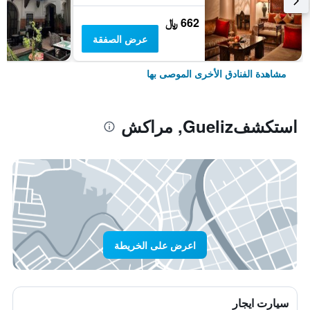
662 ﷼
عرض الصفقة
مشاهدة الفنادق الأخرى الموصى بها
استكشفGueliz, مراكش
اعرض على الخريطة
سيارت ايجار