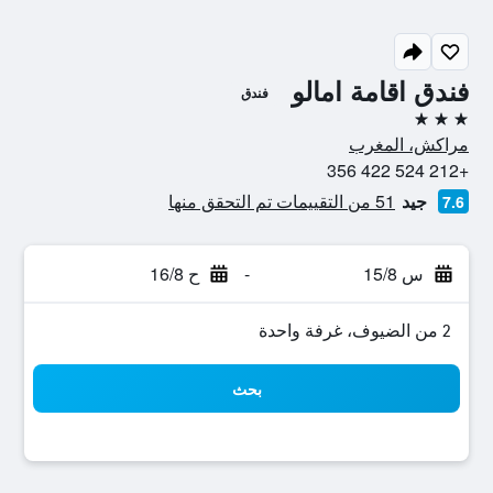
فندق اقامة امالو
فندق
3 نجوم
مراكش، المغرب
+212 524 422 356
جيد
51 من التقييمات تم التحقق منها
7.6
س 15/8
-
ح 16/8
2 من الضيوف، غرفة واحدة
بحث