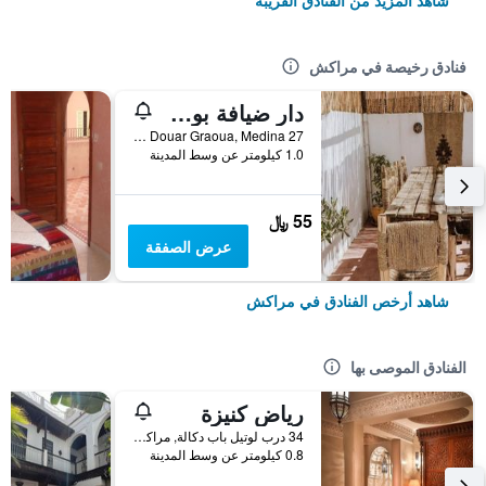
شاهد المزيد من الفنادق القريبة
فنادق رخيصة في مراكش
دار ضيافة بوهو 27، مراكش
27 Derb Cherkaoui Douar Graoua, Medina, مراكش, المغرب
1.0 كيلومتر عن وسط المدينة
55 ﷼
عرض الصفقة
شاهد أرخص الفنادق في مراكش
الفنادق الموصى بها
رياض كنيزة
34 درب لوتيل باب دكالة, مراكش, المغرب
0.8 كيلومتر عن وسط المدينة