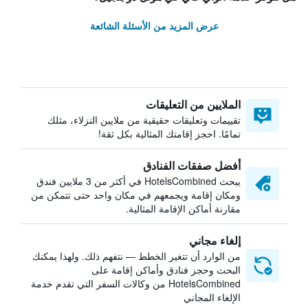
عرض المزيد من الأسئلة الشائعة
الملايين من التعليقات
تقييمات وتعليقات حقيقية من ملايين النزلاء، مثلك
تمامًا. احجز إقامتك المثالية بكل ثقة!
أفضل صفقات الفنادق
يبحث HotelsCombined في أكثر من 3 ملايين فندق
ومكان إقامة ويجمعهم في مكان واحد حتى تتمكن من
مقارنة أماكن الإقامة المثالية.
إلغاء مجاني
من الوارد أن تتغير الخطط — نتفهم ذلك. ولهذا يمكنك
البحث وحجز فنادق وأماكن إقامة على
HotelsCombined من وكالات السفر التي تقدم خدمة
الإلغاء المجاني