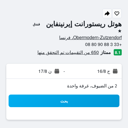
هوتل ريستورانت إيرنينفاين
فندق
نجمة واحدة
Obermodern-Zutzendorf، فرنسا
+33 3 88 90 80 08
ممتاز
650 من التقييمات تم التحقق منها
8.1
ح 16/8
-
ن 17/8
2 من الضيوف، غرفة واحدة
بحث