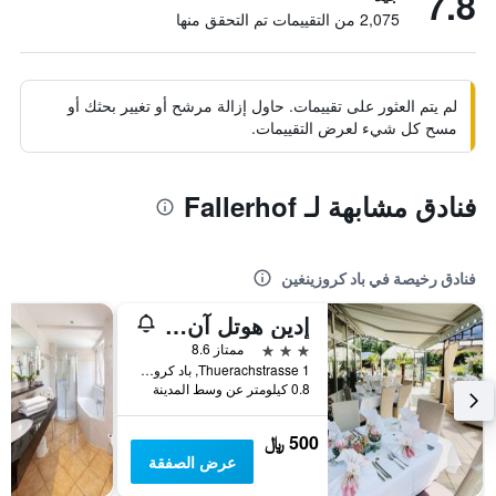
7.8
2,075 من التقييمات تم التحقق منها
لم يتم العثور على تقييمات. حاول إزالة مرشح أو تغيير بحثك أو
مسح كل شيء لعرض التقييمات.
فنادق مشابهة لـ Fallerhof
فنادق رخيصة في باد كروزينغين
إدين هوتل آن دين ثيرمين
3 نجوم
ممتاز 8.6
Thuerachstrasse 1, باد كروزينغين, بادن - فورتمبيرغ, ألمانيا
0.8 كيلومتر عن وسط المدينة
500 ﷼
عرض الصفقة