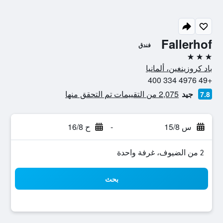
Fallerhof
فندق
3 نجوم
باد كروزينغين، ألمانيا
+49 4976 334 400
جيد
2,075 من التقييمات تم التحقق منها
7.8
س 15/8
-
ح 16/8
2 من الضيوف، غرفة واحدة
بحث