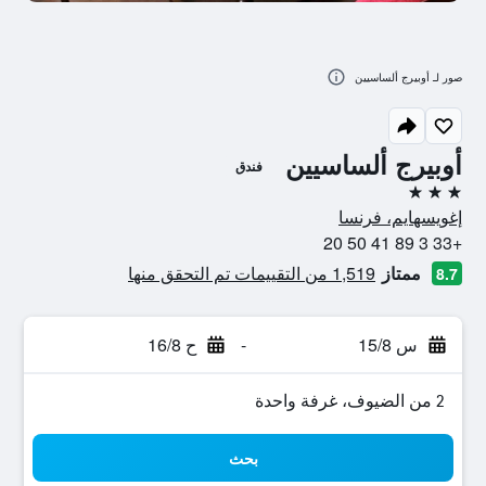
صور لـ أوبيرج ألساسيين
أوبيرج ألساسيين
فندق
3 نجوم
إغويسهايم، فرنسا
+33 3 89 41 50 20
ممتاز
1,519 من التقييمات تم التحقق منها
8.7
س 15/8
-
ح 16/8
2 من الضيوف، غرفة واحدة
بحث