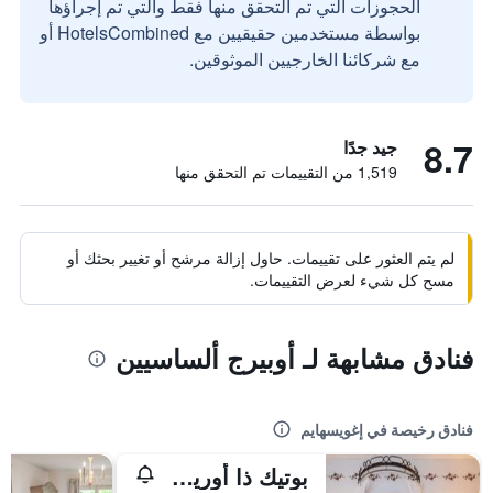
الحجوزات التي تم التحقق منها فقط والتي تم إجراؤها
بواسطة مستخدمين حقيقيين مع HotelsCombined أو
مع شركائنا الخارجيين الموثوقين.
8.7
جيد جدًا
1,519 من التقييمات تم التحقق منها
لم يتم العثور على تقييمات. حاول إزالة مرشح أو تغيير بحثك أو
مسح كل شيء لعرض التقييمات.
فنادق مشابهة لـ أوبيرج ألساسيين
فنادق رخيصة في إغويسهايم
بوتيك ذا أوريجينالز، فندق لا فيرم دو باب، إجویسام