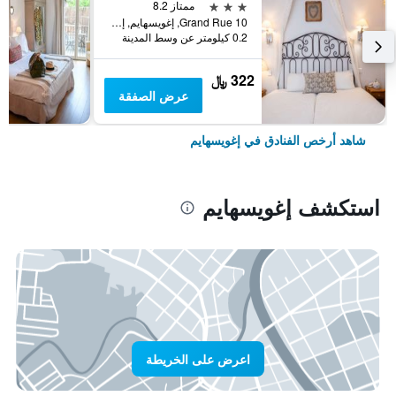
3 نجوم
ممتاز 8.2
10 Grand Rue, إغويسهايم, إقليم الراين الأعلى, فرنسا
0.2 كيلومتر عن وسط المدينة
322 ﷼
عرض الصفقة
شاهد أرخص الفنادق في إغويسهايم
استكشف إغويسهايم
اعرض على الخريطة