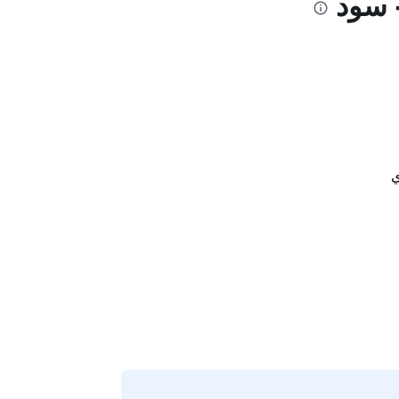
- سود
ي