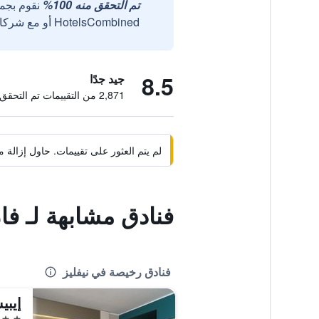
تم التحقق منه 100%
نقوم بجم
HotelsCombined أو مع شركائنا الخارجيين الموثوقين.
8.5
جيد جدًا
2,871 من التقييمات تم التحقق منها
لم يتم العثور على تقييمات. حاول إزال
فنادق مشابهة لـ فا
فنادق رخيصة في نيفليز
إيبي
3 نجوم