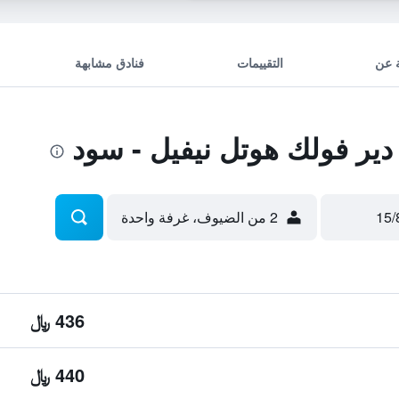
 عن
التقييمات
فنادق مشابهة
ير فولك هوتل نيفيل - سود
2 من الضيوف، غرفة واحدة
436 ﷼
440 ﷼