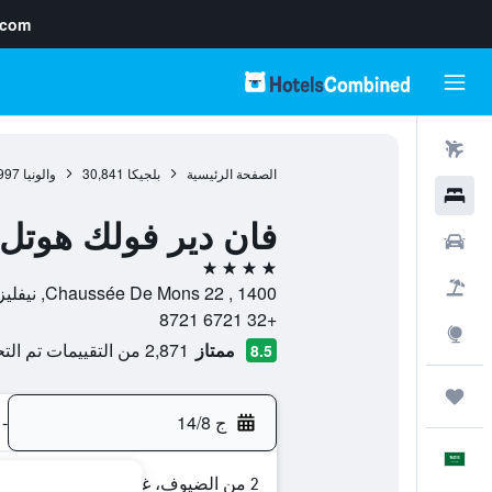
.com
رحلات طيران
الصفحة الرئيسية
بلجيكا
30,841
والونيا
997
فنادق
فان دير فولك هوتل 
سيارات
4 نجوم
حزم العروض
Chaussée De Mons 22 , 1400, نيفليز, مقاطعة برابانت والون, بلجيكا
+32 6721 8721
استكشاف
ممتاز
2,871 من التقييمات تم التحقق منها
8.5
رحلات
ج 14/8
-
العَرَبِيَّة
2 من الضيوف، غرفة واحدة