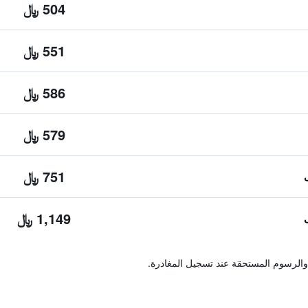
504 ﷼
551 ﷼
586 ﷼
579 ﷼
751 ﷼
1,149 ﷼
والرسوم المستحقة عند تسجيل المغادرة.