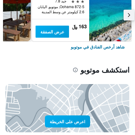
3 نجوم
جيد 7.8
872-5 Oohama, موتوبو, اليابان
2.6 كيلومتر عن وسط المدينة
163 ﷼
عرض الصفقة
شاهد أرخص الفنادق في موتوبو
استكشف موتوبو
اعرض على الخريطة