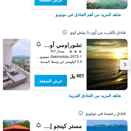
شاهد المزيد من أهم الفنادق في موتوبو
فنادق بالقرب من أون ذا بيتش لوي
تشوراومي أون ذا بيتش موتوبو
3 نجوم
ممتاز 9.0
Sakimotobu 2573-1, موتوبو, اليابان
0.3 كيلومتر عن وسط المدينة
401 ﷼
عرض الصفقة
شاهد المزيد من الفنادق القريبة
فنادق رخيصة في موتوبو
مستر كينجو إن موتوبو أوشن تيراس