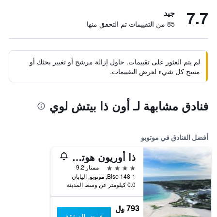
7.7
جيد
85 من التقييمات تم التحقق منها
لم يتم العثور على تقييمات. حاول إزالة مرشح أو تغيير بحثك أو
مسح كل شيء لعرض التقييمات.
فنادق مشابهة لـ أون ذا بيتش لوي
أفضل الفنادق في موتوبو
ذا أوريون هوتل موتوبو ريزورت آند سبا
4 نجوم
ممتاز 9.2
148-1 Bise, موتوبو, اليابان
0.0 كيلومتر عن وسط المدينة
793 ﷼
عرض الصفقة