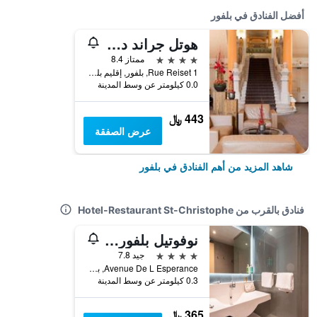
أفضل الفنادق في بلفور
هوتل جراند دو تونيو دي أور
4 نجوم
ممتاز 8.4
1 Rue Reiset, بلفور, إقليم بلفور, فرنسا
0.0 كيلومتر عن وسط المدينة
443 ﷼
عرض الصفقة
شاهد المزيد من أهم الفنادق في بلفور
فنادق بالقرب من Hotel-Restaurant St-Christophe
نوفوتيل بلفور سنتر أتريا
4 نجوم
جيد 7.8
Avenue De L Esperance, بلفور, إقليم بلفور, فرنسا
0.3 كيلومتر عن وسط المدينة
365 ﷼