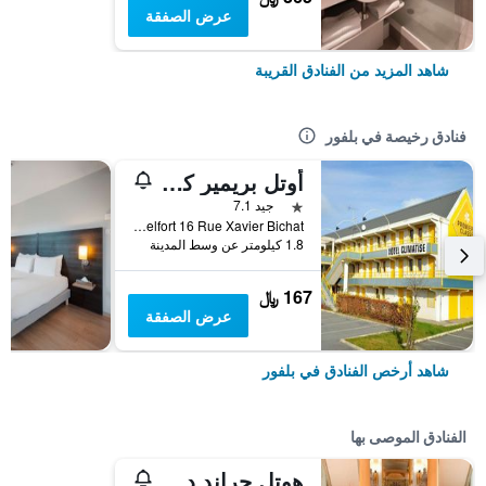
عرض الصفقة
شاهد المزيد من الفنادق القريبة
فنادق رخيصة في بلفور
أوتل بريمير كلاس بيلفورت
نجمة واحدة
جيد 7.1
Zac Des Hauts De Belfort 16 Rue Xavier Bichat, بلفور, إقليم بلفور, فرنسا
1.8 كيلومتر عن وسط المدينة
167 ﷼
عرض الصفقة
شاهد أرخص الفنادق في بلفور
الفنادق الموصى بها
هوتل جراند دو تونيو دي أور