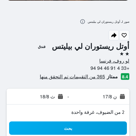
صور لـ أوتل ريستوران لي بيليتس
أوتل ريستوران لي بيليتس
فندق
2 نجمتين
لو روف، فرنسا
+33 4 91 46 94 94
ممتاز
365 من التقييمات تم التحقق منها
8.4
ن 17/8
-
ث 18/8
2 من الضيوف، غرفة واحدة
بحث