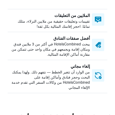
الملايين من التعليقات
تقييمات وتعليقات حقيقية من ملايين النزلاء، مثلك
تمامًا. احجز إقامتك المثالية بكل ثقة!
أفضل صفقات الفنادق
يبحث HotelsCombined في أكثر من 3 ملايين فندق
ومكان إقامة ويجمعهم في مكان واحد حتى تتمكن من
مقارنة أماكن الإقامة المثالية.
إلغاء مجاني
من الوارد أن تتغير الخطط — نتفهم ذلك. ولهذا يمكنك
البحث وحجز فنادق وأماكن إقامة على
HotelsCombined من وكالات السفر التي تقدم خدمة
الإلغاء المجاني