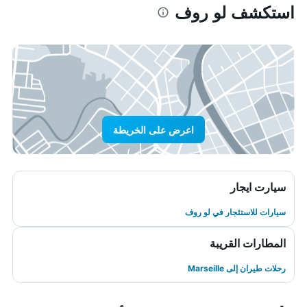
استكشف لو روف
اعرض على الخريطة
سيارت ايجار
سيارات للاستئجار في لو روف
المطارات القريبة
رحلات طيران إلى Marseille