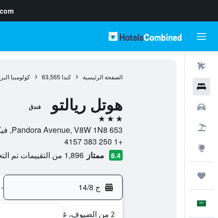
.com
رحلات طيران
الصفحة الرئيسية
كندا
63,565
كولومبيا البر
فنادق
هوتل ريالتو
سيارات
فندق
3 نجوم
حزم العروض
653 Pandora Avenue, V8W 1N8, فيكتوريا, كولومبيا البريطانية, كندا
+1 250 383 4157
استكشاف
ممتاز
1,896 من التقييمات تم التحقق منها
8.4
رحلات
ج 14/8
-
العَرَبِيَّة
2 من الضيوف، غرفة واحدة