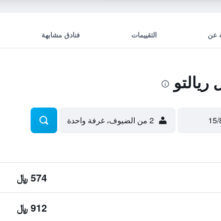
 عن
التقييمات
فنادق مشابهة
ريالتو
2 من الضيوف، غرفة واحدة
574 ﷼
912 ﷼