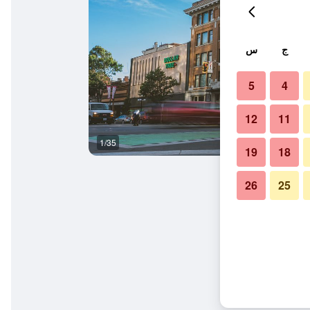
ج
س
5
4
12
11
1/35
حمام
19
18
26
25